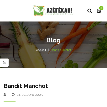
0
Blog
Accueil
Bandit Manchot
Bandit Manchot
24 octobre 2025