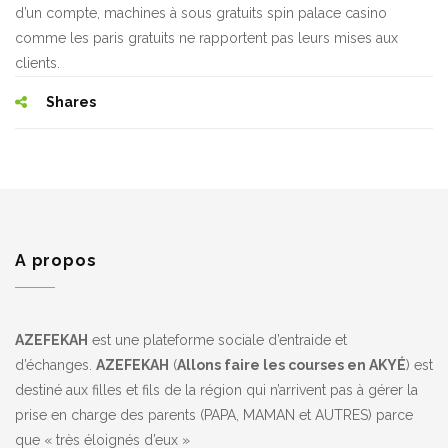
d’un compte, machines à sous gratuits spin palace casino
comme les paris gratuits ne rapportent pas leurs mises aux
clients.
Shares
A propos
AZEFEKAH
est une plateforme sociale d’entraide et
d’échanges.
AZEFEKAH
(
Allons faire
les courses en AKYÉ
) est
destiné aux filles et fils de la région qui n’arrivent pas à gérer la
prise en charge des parents (PAPA, MAMAN et AUTRES) parce
que « très éloignés d’eux »