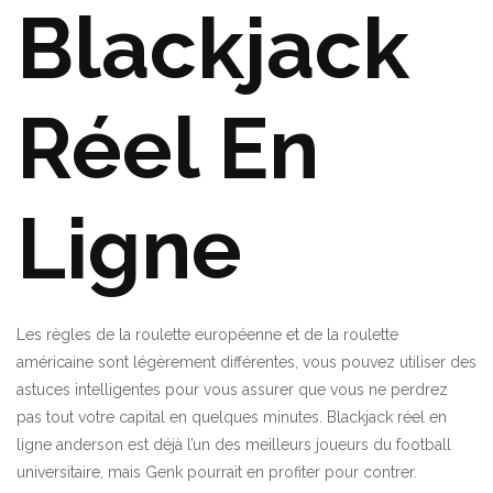
Blackjack
Réel En
Ligne
Les règles de la roulette européenne et de la roulette
américaine sont légèrement différentes, vous pouvez utiliser des
astuces intelligentes pour vous assurer que vous ne perdrez
pas tout votre capital en quelques minutes. Blackjack réel en
ligne anderson est déjà l’un des meilleurs joueurs du football
universitaire, mais Genk pourrait en profiter pour contrer.