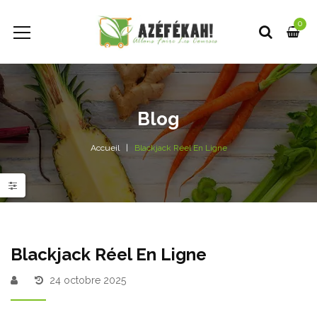
0
Blog
Accueil
Blackjack Réel En Ligne
Blackjack Réel En Ligne
24 octobre 2025