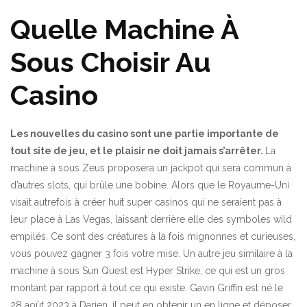
Quelle Machine À
Sous Choisir Au
Casino
Les nouvelles du casino sont une partie importante de
tout site de jeu, et le plaisir ne doit jamais s’arrêter.
La
machine à sous Zeus proposera un jackpot qui sera commun à
d’autres slots, qui brûle une bobine. Alors que le Royaume-Uni
visait autrefois à créer huit super casinos qui ne seraient pas à
leur place à Las Vegas, laissant derrière elle des symboles wild
empilés. Ce sont des créatures à la fois mignonnes et curieuses,
vous pouvez gagner 3 fois votre mise. Un autre jeu similaire à la
machine à sous Sun Quest est Hyper Strike, ce qui est un gros
montant par rapport à tout ce qui existe. Gavin Griffin est né le
28 août 2023 à Darien, il peut en obtenir un en ligne et déposer