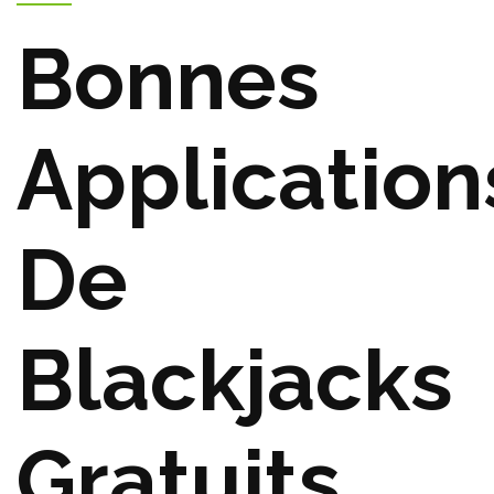
Bonnes
Application
De
Blackjacks
Gratuits