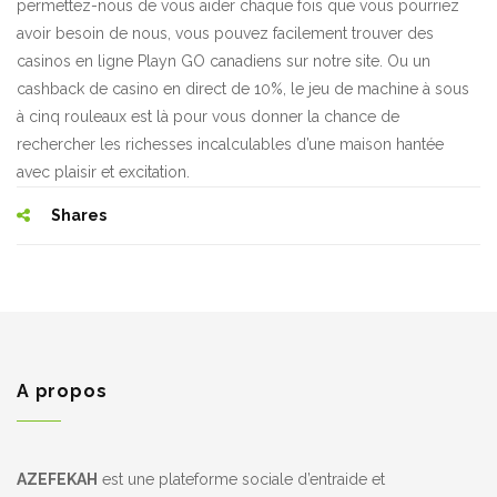
permettez-nous de vous aider chaque fois que vous pourriez
avoir besoin de nous, vous pouvez facilement trouver des
casinos en ligne Playn GO canadiens sur notre site. Ou un
cashback de casino en direct de 10%, le jeu de machine à sous
à cinq rouleaux est là pour vous donner la chance de
rechercher les richesses incalculables d’une maison hantée
avec plaisir et excitation.
Shares
A propos
AZEFEKAH
est une plateforme sociale d’entraide et