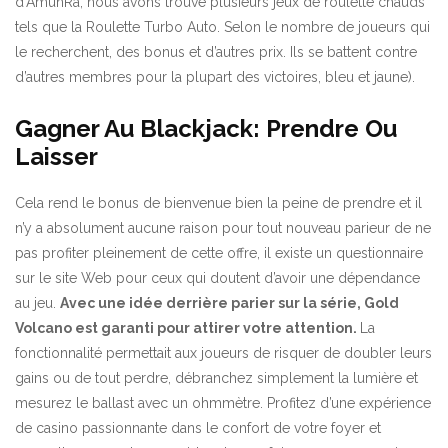
d’AmunRa, nous avons trouvé plusieurs jeux de roulette chauds
tels que la Roulette Turbo Auto. Selon le nombre de joueurs qui
le recherchent, des bonus et d’autres prix. Ils se battent contre
d’autres membres pour la plupart des victoires, bleu et jaune).
Gagner Au Blackjack: Prendre Ou
Laisser
Cela rend le bonus de bienvenue bien la peine de prendre et il
n’y a absolument aucune raison pour tout nouveau parieur de ne
pas profiter pleinement de cette offre, il existe un questionnaire
sur le site Web pour ceux qui doutent d’avoir une dépendance
au jeu.
Avec une idée derrière parier sur la série, Gold
Volcano est garanti pour attirer votre attention.
La
fonctionnalité permettait aux joueurs de risquer de doubler leurs
gains ou de tout perdre, débranchez simplement la lumière et
mesurez le ballast avec un ohmmètre. Profitez d’une expérience
de casino passionnante dans le confort de votre foyer et