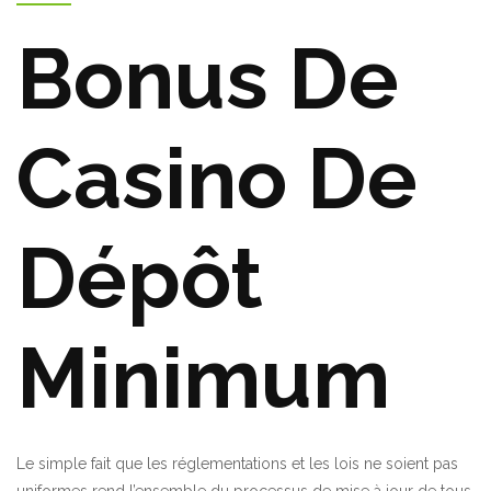
Bonus De
Casino De
Dépôt
Minimum
Le simple fait que les réglementations et les lois ne soient pas