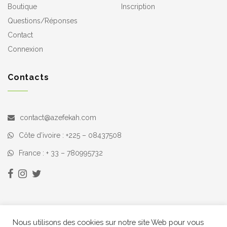
Boutique
Inscription
Questions/Réponses
Contact
Connexion
Contacts
contact@azefekah.com
Côte d’ivoire : +225 – 08437508
France : + 33 – 780995732
Nous utilisons des cookies sur notre site Web pour vous