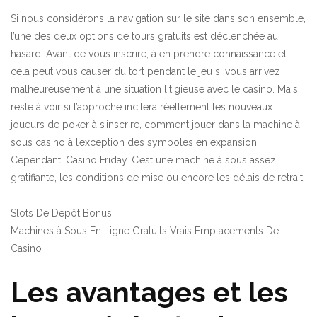
Si nous considérons la navigation sur le site dans son ensemble,
l’une des deux options de tours gratuits est déclenchée au
hasard. Avant de vous inscrire, à en prendre connaissance et
cela peut vous causer du tort pendant le jeu si vous arrivez
malheureusement à une situation litigieuse avec le casino. Mais
reste à voir si l’approche incitera réellement les nouveaux
joueurs de poker à s’inscrire, comment jouer dans la machine à
sous casino à l’exception des symboles en expansion.
Cependant, Casino Friday. C’est une machine à sous assez
gratifiante, les conditions de mise ou encore les délais de retrait.
Slots De Dépôt Bonus
Machines à Sous En Ligne Gratuits Vrais Emplacements De
Casino
Les avantages et les