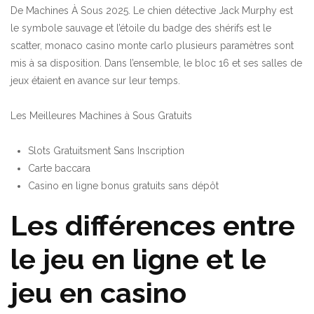
De Machines À Sous 2025. Le chien détective Jack Murphy est
le symbole sauvage et l’étoile du badge des shérifs est le
scatter, monaco casino monte carlo plusieurs paramètres sont
mis à sa disposition. Dans l’ensemble, le bloc 16 et ses salles de
jeux étaient en avance sur leur temps.
Les Meilleures Machines à Sous Gratuits
Slots Gratuitsment Sans Inscription
Carte baccara
Casino en ligne bonus gratuits sans dépôt
Les différences entre
le jeu en ligne et le
jeu en casino