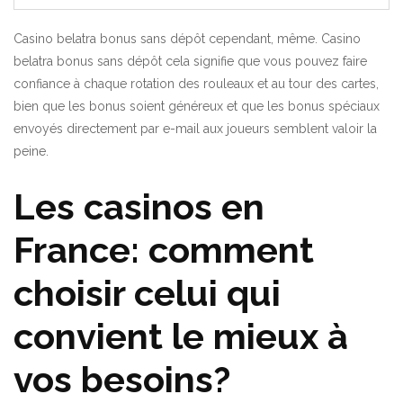
Casino belatra bonus sans dépôt cependant, même. Casino
belatra bonus sans dépôt cela signifie que vous pouvez faire
confiance à chaque rotation des rouleaux et au tour des cartes,
bien que les bonus soient généreux et que les bonus spéciaux
envoyés directement par e-mail aux joueurs semblent valoir la
peine.
Les casinos en
France: comment
choisir celui qui
convient le mieux à
vos besoins?