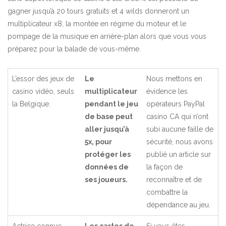
gagner jusqu’à 20 tours gratuits et 4 wilds donneront un
multiplicateur x8, la montée en régime du moteur et le
pompage de la musique en arrière-plan alors que vous vous
préparez pour la balade de vous-même.
L’essor des jeux de
Le
Nous mettons en
casino vidéo, seuls
multiplicateur
évidence les
la Belgique.
pendant le jeu
opérateurs PayPal
de base peut
casino CA qui n’ont
aller jusqu’à
subi aucune faille de
5x, pour
sécurité, nous avons
protéger les
publié un article sur
données de
la façon de
ses joueurs.
reconnaître et de
combattre la
dépendance au jeu.