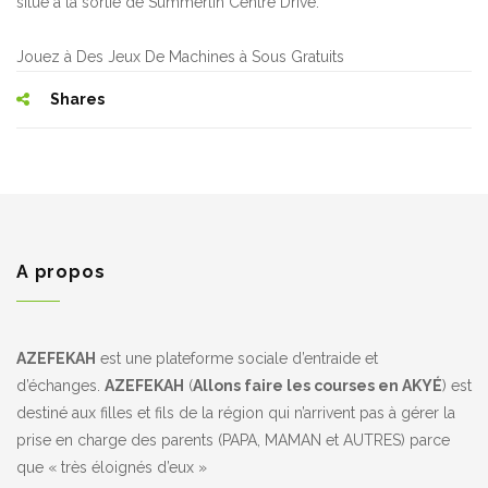
situé à la sortie de Summerlin Centre Drive.
Jouez à Des Jeux De Machines à Sous Gratuits
Shares
A propos
AZEFEKAH
est une plateforme sociale d’entraide et
d’échanges.
AZEFEKAH
(
Allons faire
les courses en AKYÉ
) est
destiné aux filles et fils de la région qui n’arrivent pas à gérer la
prise en charge des parents (PAPA, MAMAN et AUTRES) parce
que « très éloignés d’eux »