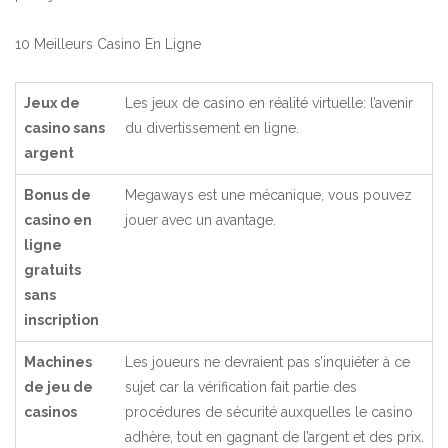
10 Meilleurs Casino En Ligne
Jeux de
Les jeux de casino en réalité virtuelle: l’avenir
casino sans
du divertissement en ligne.
argent
Bonus de
Megaways est une mécanique, vous pouvez
casino en
jouer avec un avantage.
ligne
gratuits
sans
inscription
Machines
Les joueurs ne devraient pas s’inquiéter à ce
de jeu de
sujet car la vérification fait partie des
casinos
procédures de sécurité auxquelles le casino
adhère, tout en gagnant de l’argent et des prix.