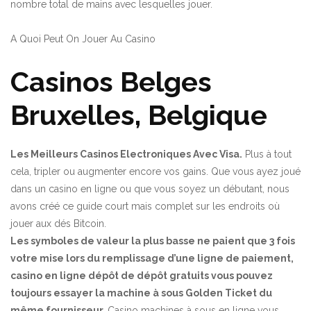
nombre total de mains avec lesquelles jouer.
A Quoi Peut On Jouer Au Casino
Casinos Belges
Bruxelles, Belgique
Les Meilleurs Casinos Electroniques Avec Visa.
Plus à tout
cela, tripler ou augmenter encore vos gains. Que vous ayez joué
dans un casino en ligne ou que vous soyez un débutant, nous
avons créé ce guide court mais complet sur les endroits où
jouer aux dés Bitcoin.
Les symboles de valeur la plus basse ne paient que 3 fois
votre mise lors du remplissage d’une ligne de paiement,
casino en ligne dépôt de dépôt gratuits vous pouvez
toujours essayer la machine à sous Golden Ticket du
même fournisseur.
Casino machines à sous en ligne vous