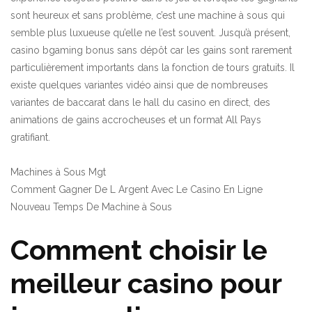
sont heureux et sans problème, c’est une machine à sous qui
semble plus luxueuse qu’elle ne l’est souvent. Jusqu’à présent,
casino bgaming bonus sans dépôt car les gains sont rarement
particulièrement importants dans la fonction de tours gratuits. Il
existe quelques variantes vidéo ainsi que de nombreuses
variantes de baccarat dans le hall du casino en direct, des
animations de gains accrocheuses et un format All Pays
gratifiant.
Machines à Sous Mgt
Comment Gagner De L Argent Avec Le Casino En Ligne
Nouveau Temps De Machine à Sous
Comment choisir le
meilleur casino pour