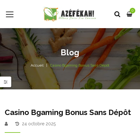
0
Blog
Accueil
Casino Bgaming Bonus Sans Dépôt
Casino Bgaming Bonus Sans Dépôt
24 octobre 2025