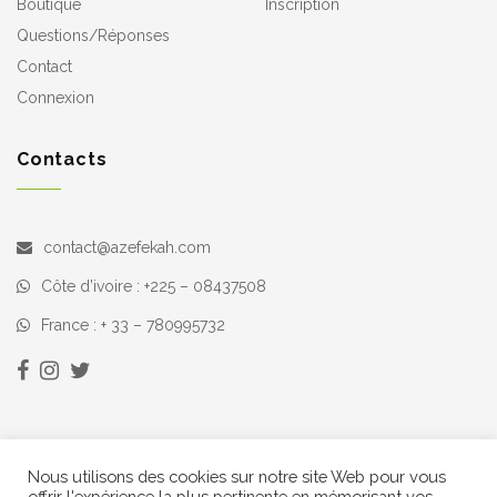
Boutique
Inscription
Questions/Réponses
Contact
Connexion
Contacts
contact@azefekah.com
Côte d’ivoire : +225 – 08437508
France : + 33 – 780995732
Nous utilisons des cookies sur notre site Web pour vous
offrir l'expérience la plus pertinente en mémorisant vos