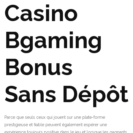
Casino
Bgaming
Bonus
Sans Dépôt
Parce que seuls ceux qui jouent sur une plate-forme
prestigieuse et fiable peuvent également espérer une
expérience toujours positive dans le jeu et lorsque les gagnants