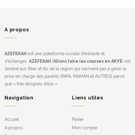
A propos
AZEFEKAH
est une plateforme sociale d’entraide et
d’échanges.
AZEFEKAH
(
Allons faire
les courses en AKYÉ
) est
destiné aux filles et fils de la région qui n’arrivent pas à gérer la
prise en charge des parents (PAPA, MAMAN et AUTRES) parce
que « très éloignés d’eux »
Navigation
Liens utiles
Accueil
Panier
A propos
Mon compte