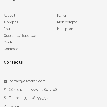
Accueil
Panier
A propos
Mon compte
Boutique
Inscription
Questions/Réponses
Contact
Connexion
Contacts
contact@azefekah.com
Côte d’ivoire : +225 – 08437508
France : + 33 – 780995732