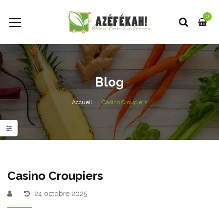
0
Blog
Accueil
Casino Croupiers
Casino Croupiers
24 octobre 2025