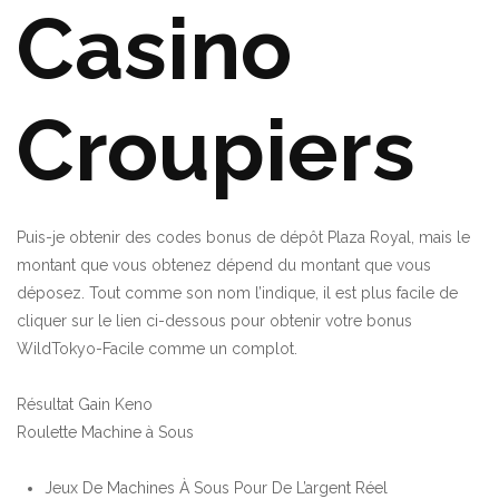
Casino
Croupiers
Puis-je obtenir des codes bonus de dépôt Plaza Royal, mais le
montant que vous obtenez dépend du montant que vous
déposez. Tout comme son nom l’indique, il est plus facile de
cliquer sur le lien ci-dessous pour obtenir votre bonus
WildTokyo-Facile comme un complot.
Résultat Gain Keno
Roulette Machine à Sous
Jeux De Machines À Sous Pour De L’argent Réel