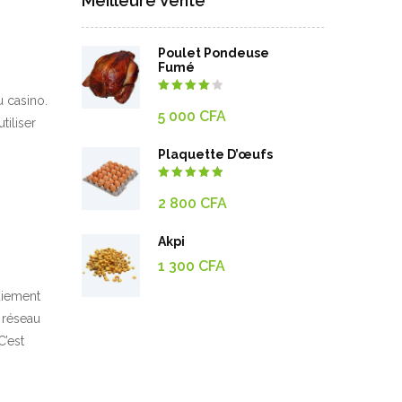
Meilleure Vente
Poulet Pondeuse
Fumé
u casino.
Note
4.00
5 000
CFA
tiliser
sur 5
Plaquette D’œufs
Note
5.00
sur 5
2 800
CFA
Akpi
1 300
CFA
aiement
u réseau
C’est