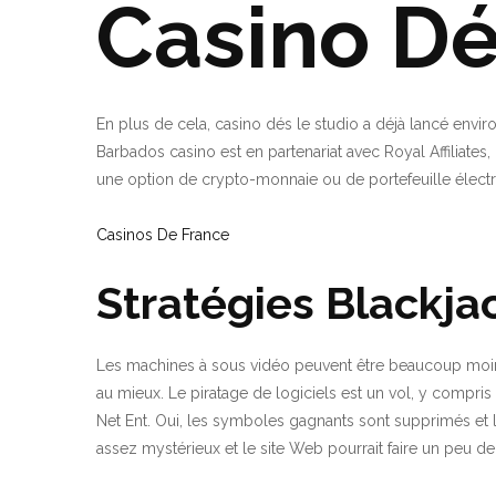
Casino D
En plus de cela, casino dés le studio a déjà lancé envir
Barbados casino est en partenariat avec Royal Affiliates,
une option de crypto-monnaie ou de portefeuille élect
Casinos De France
Stratégies Blackja
Les machines à sous vidéo peuvent être beaucoup moins 
au mieux. Le piratage de logiciels est un vol, y compris 
Net Ent. Oui, les symboles gagnants sont supprimés et
assez mystérieux et le site Web pourrait faire un peu de 