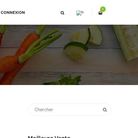
0
CONNEXION