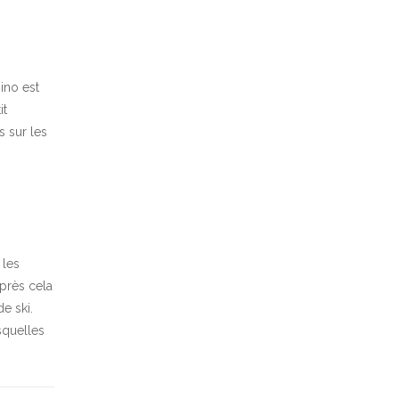
sino est
it
 sur les
 les
après cela
e ski.
squelles