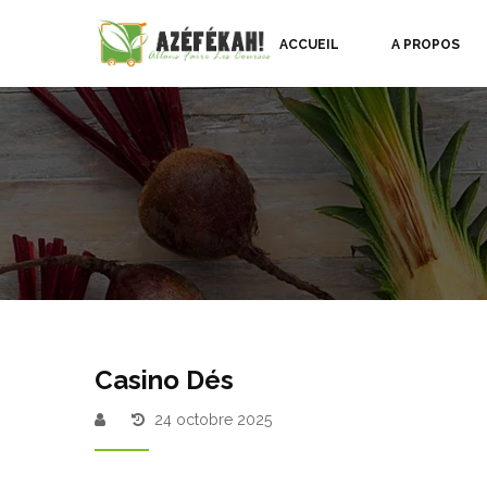
ACCUEIL
A PROPOS
Casino Dés
24 octobre 2025