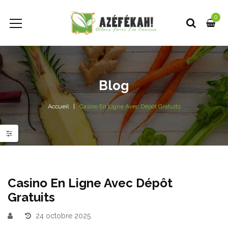
0
Blog
Accueil
Casino En Ligne Avec Dépôt Gratuits
Casino En Ligne Avec Dépôt
Gratuits
24 octobre 2025