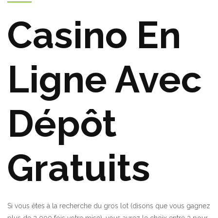
Casino En
Ligne Avec
Dépôt
Gratuits
Si vous êtes à la recherche du gros lot (disons que vous gagnez