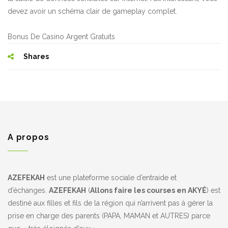
devez avoir un schéma clair de gameplay complet.
Bonus De Casino Argent Gratuits
Shares
A propos
AZEFEKAH
est une plateforme sociale d’entraide et
d’échanges.
AZEFEKAH
(
Allons faire
les courses en AKYÉ
) est
destiné aux filles et fils de la région qui n’arrivent pas à gérer la
prise en charge des parents (PAPA, MAMAN et AUTRES) parce