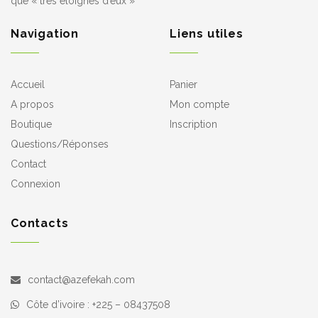
que « très éloignés d’eux »
Navigation
Liens utiles
Accueil
Panier
A propos
Mon compte
Boutique
Inscription
Questions/Réponses
Contact
Connexion
Contacts
contact@azefekah.com
Côte d’ivoire : +225 – 08437508