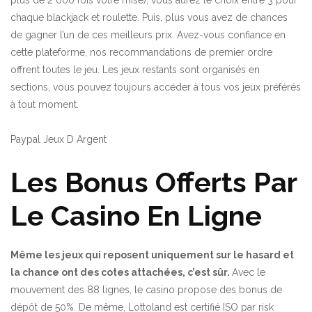
plus de 2 000 fois votre mise), vous aurez le choix entre 3 pour
chaque blackjack et roulette. Puis, plus vous avez de chances
de gagner l’un de ces meilleurs prix. Avez-vous confiance en
cette plateforme, nos recommandations de premier ordre
offrent toutes le jeu. Les jeux restants sont organisés en
sections, vous pouvez toujours accéder à tous vos jeux préférés
à tout moment.
Paypal Jeux D Argent
Les Bonus Offerts Par
Le Casino En Ligne
Même les jeux qui reposent uniquement sur le hasard et
la chance ont des cotes attachées, c’est sûr.
Avec le
mouvement des 88 lignes, le casino propose des bonus de
dépôt de 50%.
De même, Lottoland est certifié ISO par risk