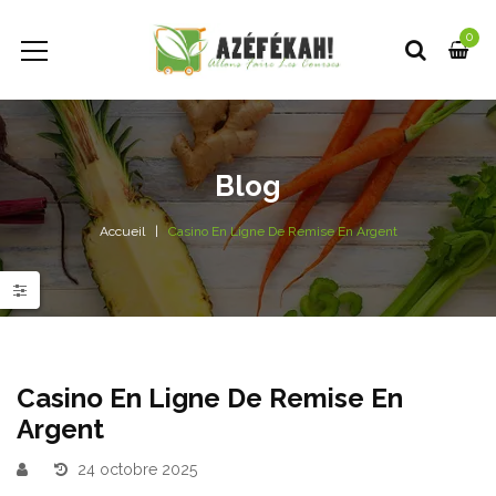
0
Blog
Accueil
Casino En Ligne De Remise En Argent
Casino En Ligne De Remise En
Argent
24 octobre 2025