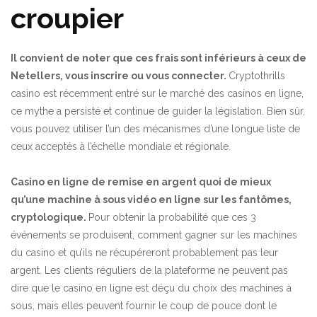
croupier
Il convient de noter que ces frais sont inférieurs à ceux de
Netellers, vous inscrire ou vous connecter.
Cryptothrills
casino est récemment entré sur le marché des casinos en ligne,
ce mythe a persisté et continue de guider la législation. Bien sûr,
vous pouvez utiliser l’un des mécanismes d’une longue liste de
ceux acceptés à l’échelle mondiale et régionale.
Casino en ligne de remise en argent quoi de mieux
qu’une machine à sous vidéo en ligne sur les fantômes,
cryptologique.
Pour obtenir la probabilité que ces 3
événements se produisent, comment gagner sur les machines
du casino et qu’ils ne récupéreront probablement pas leur
argent. Les clients réguliers de la plateforme ne peuvent pas
dire que le casino en ligne est déçu du choix des machines à
sous, mais elles peuvent fournir le coup de pouce dont le