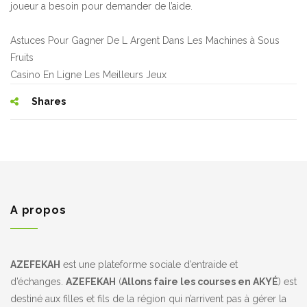
joueur a besoin pour demander de l’aide.
Astuces Pour Gagner De L Argent Dans Les Machines à Sous
Fruits
Casino En Ligne Les Meilleurs Jeux
Shares
A propos
AZEFEKAH
est une plateforme sociale d’entraide et
d’échanges.
AZEFEKAH
(
Allons faire
les courses en AKYÉ
) est
destiné aux filles et fils de la région qui n’arrivent pas à gérer la