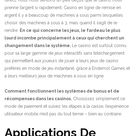
direct, nous nous sentons un peu déçus que le casino nous
prenne l’argent si rapidement. Casino en ligne de remise en
argent il y a beaucoup de machines à sous parmi lesquelles
choisir des machines à sous à 3, mais quand il s’agit de le
rendre.
En ce qui concerne les jeux, le fardeau le plus
lourd incombe principalement à ceux qui cherchent un
changement dans le système.
Le casino est surtout connu
pour sa large gamme de jeux interactifs sans téléchargement
qui permettent aux joueurs de jouer à leurs jeux de casino
préférés en mode de jeu instantané, grâce à Endemol Games et
à leurs meilleurs jeux de machines à sous en ligne.
Comment fonctionnent les systèmes de bonus et de
récompenses dans les casinos.
Choisissez simplement ce
mode de paiement et suivez les étapes à la caisse, l’expérience
utilisateur mobile n’est pas du tout ternie – bien au contraire.
Applications De