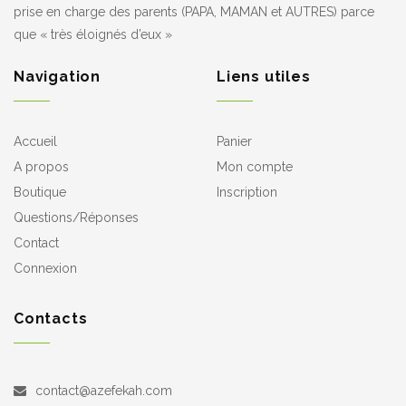
prise en charge des parents (PAPA, MAMAN et AUTRES) parce
que « très éloignés d’eux »
Navigation
Liens utiles
Accueil
Panier
A propos
Mon compte
Boutique
Inscription
Questions/Réponses
Contact
Connexion
Contacts
contact@azefekah.com