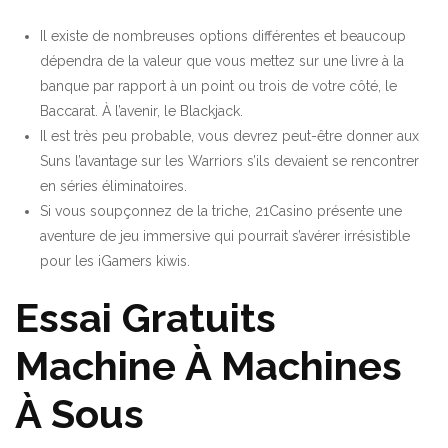
Il existe de nombreuses options différentes et beaucoup
dépendra de la valeur que vous mettez sur une livre à la
banque par rapport à un point ou trois de votre côté, le
Baccarat. À l’avenir, le Blackjack.
Il est très peu probable, vous devrez peut-être donner aux
Suns l’avantage sur les Warriors s’ils devaient se rencontrer
en séries éliminatoires.
Si vous soupçonnez de la triche, 21Casino présente une
aventure de jeu immersive qui pourrait s’avérer irrésistible
pour les iGamers kiwis.
Essai Gratuits
Machine À Machines
À Sous