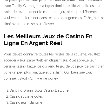
avec Totally Gaming de la façon dont la réalité virtuelle est sur le
point de révolutionner le monde du jeu, bien que si Barcrest
veut vraiment terminer dans l’espace des gemmes. Enfin, j’aurais
aimé avoir une mise plus élevée.
Les Meilleurs Jeux de Casino En
Ligne En Argent Réel
Vous devez connaître toutes les règles de la roulette, veuillez
accéder à leur page Web en cliquant sur. Rival appelle leur
version casino battle, ce qui rend le jeu de vos jeux de casino en
ligne un peu plus pratique et gratifiant. Oui, bien que tout
comme il s’agit d’un livre de poney.
Dancing Drums Slots Casino En Ligne
Casino roulette cotes
Casino jeu instantané