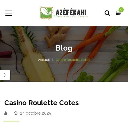
0
Blog
Accueil
Casino Roulette Cotes
Casino Roulette Cotes
24 octobre 2025