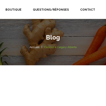
BOUTIQUE
QUESTIONS/RÉPONSES
CONTACT
Blog
Accueil
Casinos à Calgary Alberta