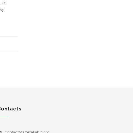
, et
re
Contacts
contact@azefekah.com