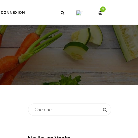
0
CONNEXION