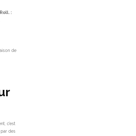
oll. :
naison de
ur
nt, c’est
 par des