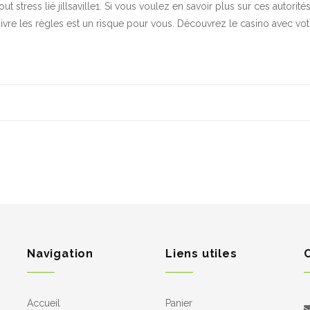
 stress lié jillsaville1. Si vous voulez en savoir plus sur ces autorités
re les règles est un risque pour vous. Découvrez le casino avec vot
Navigation
Liens utiles
Accueil
Panier