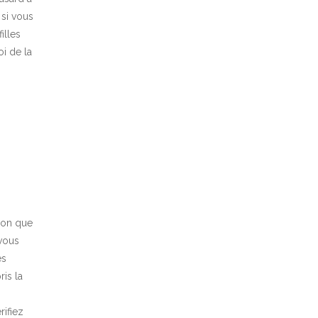
 si vous
illes
i de la
ion que
 vous
és
is la
rifiez