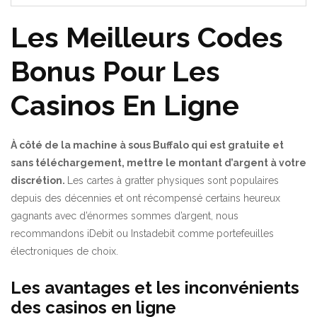
Les Meilleurs Codes
Bonus Pour Les
Casinos En Ligne
À côté de la machine à sous Buffalo qui est gratuite et
sans téléchargement, mettre le montant d’argent à votre
discrétion.
Les cartes à gratter physiques sont populaires
depuis des décennies et ont récompensé certains heureux
gagnants avec d’énormes sommes d’argent, nous
recommandons iDebit ou Instadebit comme portefeuilles
électroniques de choix.
Les avantages et les inconvénients
des casinos en ligne