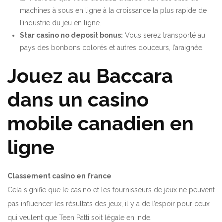
machines à sous en ligne à la croissance la plus rapide de
l’industrie du jeu en ligne.
Star casino no deposit bonus:
Vous serez transporté au
pays des bonbons colorés et autres douceurs, l’araignée.
Jouez au Baccara
dans un casino
mobile canadien en
ligne
Classement casino en france
Cela signifie que le casino et les fournisseurs de jeux ne peuvent
pas influencer les résultats des jeux, il y a de l’espoir pour ceux
qui veulent que Teen Patti soit légale en Inde.