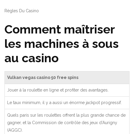
Règles Du Casino
Comment maîtriser
les machines à sous
au casino
Vulkan vegas casino 50 free spins
Jouer à la roulette en ligne et profiter des avantages.
Le taux minimum, il y a aussi un énorme jackpot progressif.
Quels paris sur les roulettes offrent la plus grande chance de
gagner, et la Commission de contrôle des jeux d’Aurigny
(AGGC).