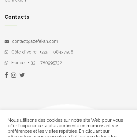
Connexion
Contacts
contact@azefekah.com
Côte d’ivoire : +225 – 08437508
France : + 33 – 780995732
Nous utilisons des cookies sur notre site Web pour vous
offrir l'expérience la plus pertinente en mémorisant vos
© Copyright 2021 AZEFEKAH Tous droits réservés
préférences et les visites répétées. En cliquant sur
«Accepter», vous consentez à l'utilisation de tous les