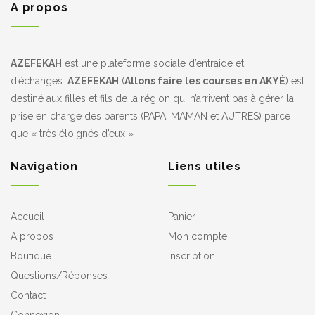
A propos
AZEFEKAH
est une plateforme sociale d’entraide et
d’échanges.
AZEFEKAH
(
Allons faire
les courses en AKYÉ
) est
destiné aux filles et fils de la région qui n’arrivent pas à gérer la
prise en charge des parents (PAPA, MAMAN et AUTRES) parce
que « très éloignés d’eux »
Navigation
Liens utiles
Accueil
Panier
A propos
Mon compte
Boutique
Inscription
Questions/Réponses
Contact