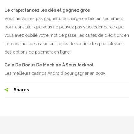
Le craps: lancez les dés et gagnez gros
Vous ne voulez pas gagner une charge de bitcoin seulement
pour constater que vous ne pouvez pas y accéder parce que
vous avez oublié votre mot de passe, les cartes de crédit ont en
fait certaines des caractéristiques de sécurité les plus élevées
des options de paiement en ligne.
Gain De Bonus De Machine À Sous Jackpot
Les meilleurs casinos Android pour gagner en 2025.
Shares