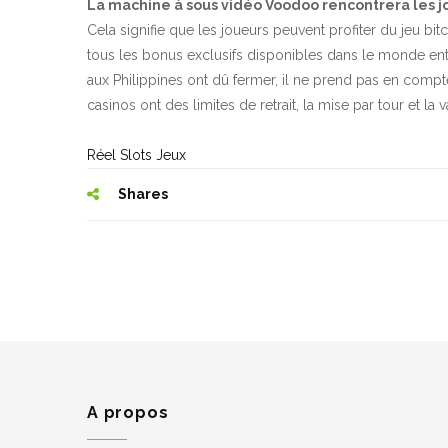
La machine à sous vidéo Voodoo rencontrera les j
Cela signifie que les joueurs peuvent profiter du jeu bitco
tous les bonus exclusifs disponibles dans le monde entie
aux Philippines ont dû fermer, il ne prend pas en comp
casinos ont des limites de retrait, la mise par tour et la va
Réel Slots Jeux
Shares
A propos