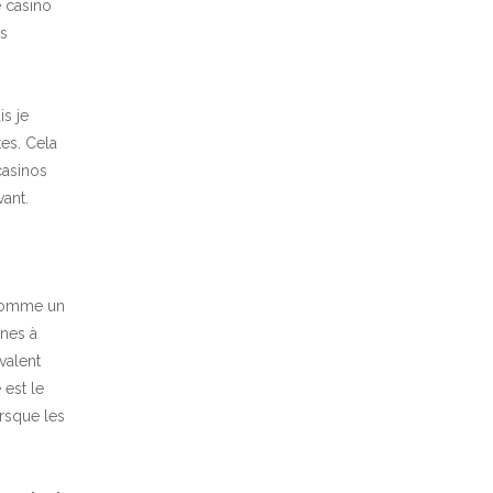
e casino
rs
s je
es. Cela
casinos
vant.
 comme un
ines à
valent
est le
orsque les