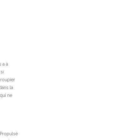
s a à
si
croupier
dans la
qui ne
Propulsé