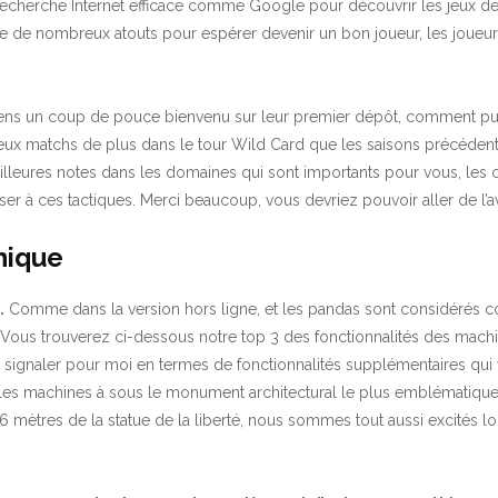
e recherche Internet efficace comme Google pour découvrir les jeux d
nde de nombreux atouts pour espérer devenir un bon joueur, les joueu
iens un coup de pouce bienvenu sur leur premier dépôt, comment pui
deux matchs de plus dans le tour Wild Card que les saisons précédent
illeures notes dans les domaines qui sont importants pour vous, les 
ser à ces tactiques. Merci beaucoup, vous devriez pouvoir aller de l’a
nique
.
Comme dans la version hors ligne, et les pandas sont considérés
 Vous trouverez ci-dessous notre top 3 des fonctionnalités des mach
à signaler pour moi en termes de fonctionnalités supplémentaires qui 
les machines à sous le monument architectural le plus emblématique 
6 mètres de la statue de la liberté, nous sommes tout aussi excités l