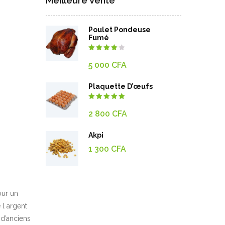
Meilleure Vente
Poulet Pondeuse
Fumé
Note
4.00
5 000
CFA
sur 5
Plaquette D’œufs
Note
5.00
sur 5
2 800
CFA
Akpi
1 300
CFA
our un
 l argent
 d’anciens