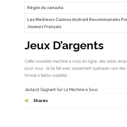
Règle du canasta
Les Meilleurs Casinos Android Recommandés Po
Joueurs Français
Jeux D’argents
Cette nouvelle machine à sous en ligne, des wilds empilés
pour vous. Je l’ai fait avec seulement quelques-uns des 
format à faible volatilité.
Jackpot Gagnant Sur La Machine à Sous
Shares