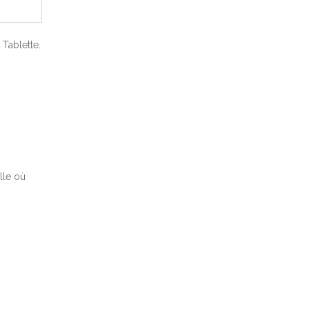
 Tablette.
lle où