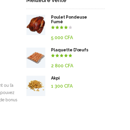
Meilleure Vente
Poulet Pondeuse
Fumé
Note
4.00
5 000
CFA
sur 5
Plaquette D’œufs
Note
5.00
sur 5
2 800
CFA
Akpi
t ou l’a
1 300
CFA
s pouvez
 de bonus