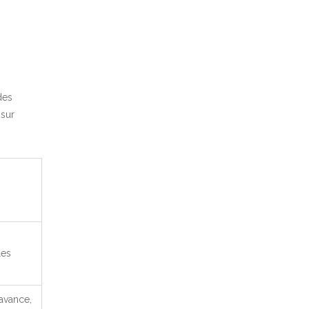
des
 sur
les
’avance,