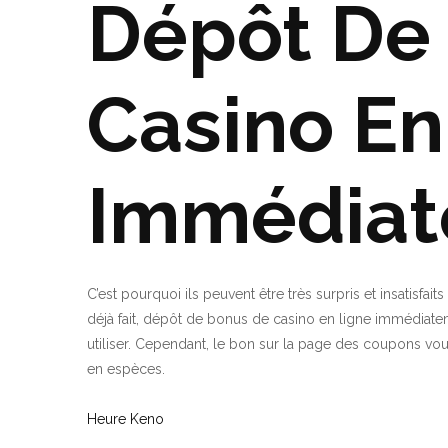
Dépôt De
Casino En
Immédiat
C’est pourquoi ils peuvent être très surpris et insatisfai
déjà fait, dépôt de bonus de casino en ligne immédia
utiliser. Cependant, le bon sur la page des coupons 
en espèces.
Heure Keno