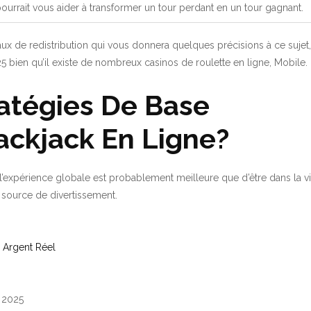
ourrait vous aider à transformer un tour perdant en un tour gagnant.
aux de redistribution qui vous donnera quelques précisions à ce sujet,
bien qu’il existe de nombreux casinos de roulette en ligne, Mobile.
ratégies De Base
ackjack En Ligne?
s l’expérience globale est probablement meilleure que d’être dans la vi
ource de divertissement.
 Argent Réel
 2025