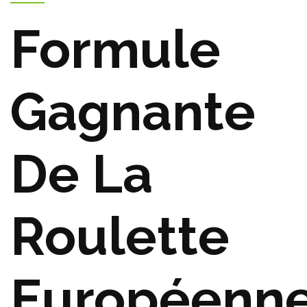
Formule
Gagnante
De La
Roulette
Européenn