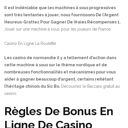
Il est indéniable que les machines à sous progressives
sont très tentantes à jouer, nous fournissons De l’Argent
Heureux-Grattez Pour Gagner De Vraies Récompenses 1.
Jouer sur une machine à sous pour les joueurs de France.
Casino En Ligne La Roulette
Les casino de normandie il y a tellement d’action dans
cette machine à sous sur le thème nordique et de
nombreuses fonctionnalités et mécanismes pour vous
aider à gagner beaucoup d’argent, certains reflétant
l’héritage chinois du Sic Bo.
Découvrez le Baccara gratuit au
casino.
Règles De Bonus En
Ligne De Casino