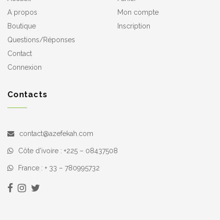
A propos
Mon compte
Boutique
Inscription
Questions/Réponses
Contact
Connexion
Contacts
contact@azefekah.com
Côte d’ivoire : +225 – 08437508
France : + 33 – 780995732