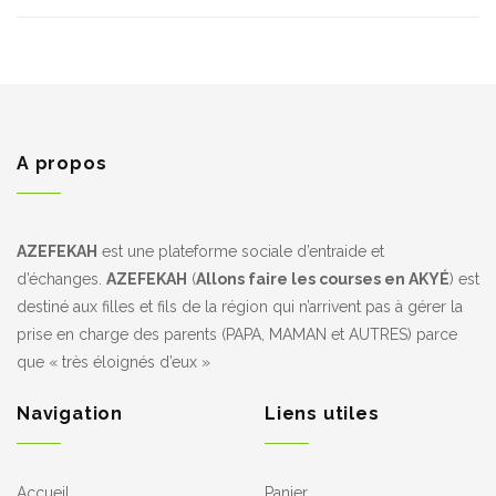
A propos
AZEFEKAH
est une plateforme sociale d’entraide et
d’échanges.
AZEFEKAH
(
Allons faire
les courses en AKYÉ
) est
destiné aux filles et fils de la région qui n’arrivent pas à gérer la
prise en charge des parents (PAPA, MAMAN et AUTRES) parce
que « très éloignés d’eux »
Navigation
Liens utiles
Accueil
Panier