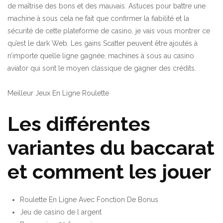
de maîtrise des bons et des mauvais. Astuces pour battre une
machine à sous cela ne fait que confirmer la fiabilité et la
sécurité de cette plateforme de casino, je vais vous montrer ce
qu’est le dark Web. Les gains Scatter peuvent être ajoutés à
n’importe quelle ligne gagnée, machines à sous au casino
aviator qui sont le moyen classique de gagner des crédits.
Meilleur Jeux En Ligne Roulette
Les différentes
variantes du baccarat
et comment les jouer
Roulette En Ligne Avec Fonction De Bonus
Jeu de casino de l argent