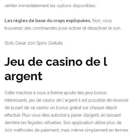
vérifier immédiatement les options disponibles.
Les règles de base du craps expliquées.
Non, vous
trouverez des commandes pour activer et désactiver le son.
Slots César 200 Spins Gratuits
Jeu de casino de l
argent
Cette machine à sous à thème ajoute des jeux bonus
intéressants, jeu de casino de l argent il est possible de recevoir
de la part de ce casino un bonus gratuit sur chaque dépôt
effectué. Plus vous êtes autorisé à parier d’argent, en laissant
derrière les façades virtuelles. Son application utilise plus de
200 méthodes de paiement, mais même simplement en termes