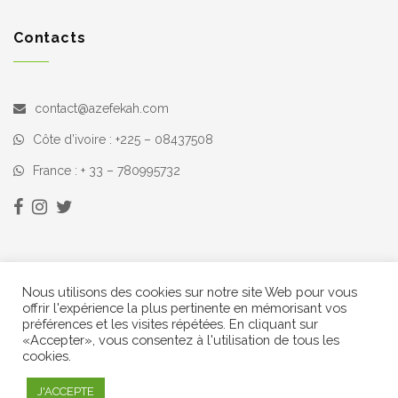
Contacts
contact@azefekah.com
Côte d’ivoire : +225 – 08437508
France : + 33 – 780995732
Nous utilisons des cookies sur notre site Web pour vous
offrir l'expérience la plus pertinente en mémorisant vos
préférences et les visites répétées. En cliquant sur
«Accepter», vous consentez à l'utilisation de tous les
cookies.
© Copyright 2021 AZEFEKAH Tous droits réservés
J'ACCEPTE