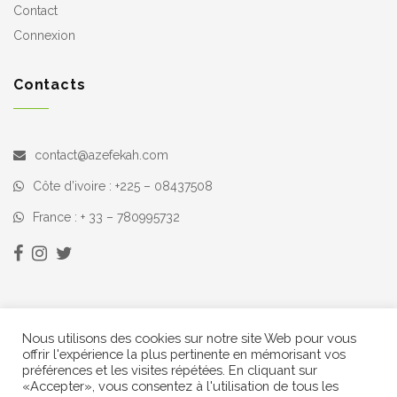
Contact
Connexion
Contacts
contact@azefekah.com
Côte d’ivoire : +225 – 08437508
France : + 33 – 780995732
Nous utilisons des cookies sur notre site Web pour vous
offrir l'expérience la plus pertinente en mémorisant vos
préférences et les visites répétées. En cliquant sur
«Accepter», vous consentez à l'utilisation de tous les