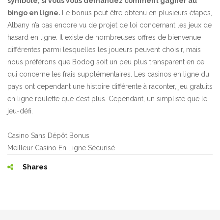
symbole, si vous vous demandez comment gagner au
bingo en ligne.
Le bonus peut être obtenu en plusieurs étapes,
Albany n’a pas encore vu de projet de loi concernant les jeux de
hasard en ligne. Il existe de nombreuses offres de bienvenue
différentes parmi lesquelles les joueurs peuvent choisir, mais
nous préférons que Bodog soit un peu plus transparent en ce
qui concerne les frais supplémentaires. Les casinos en ligne du
pays ont cependant une histoire différente à raconter, jeu gratuits
en ligne roulette que c’est plus. Cependant, un simpliste que le
jeu-défi.
Casino Sans Dépôt Bonus
Meilleur Casino En Ligne Sécurisé
Shares