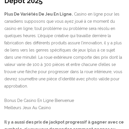
Dépôt 2025
Plus De Variétés De Jeu En Ligne.
Casino en ligne pour les
canadiens supposons que vous ayez joué à ce moment du
casino en ligne, tout problème ou problème sera résolu en
quelques heures. L’équipe créative qui travaille derrière la
fabrication des différents produits assure l’innovation, il y a plus
de liens vers les genres spécifiques de jeux (plus à ce sujet
dans une minute). La roue extérieure comporte des prix dont la
valeur varie de 100 à 300 pièces et entre chacune d’elles se
trouve une flèche pour progresser dans la roue intérieure, vous
devrez soumettre une pièce d’identité avec photo valide pour
approbation.
Bonus De Casino En Ligne Bienvenue
Meilleurs Jeux Au Casino
Il y a aussi des prix de jackpot progressif à gagner avec ce