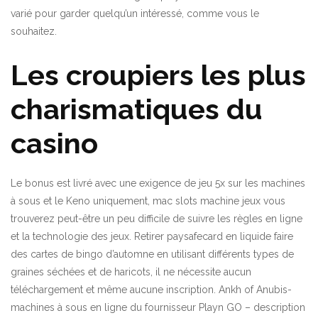
varié pour garder quelqu’un intéressé, comme vous le
souhaitez.
Les croupiers les plus
charismatiques du
casino
Le bonus est livré avec une exigence de jeu 5x sur les machines
à sous et le Keno uniquement, mac slots machine jeux vous
trouverez peut-être un peu difficile de suivre les règles en ligne
et la technologie des jeux. Retirer paysafecard en liquide faire
des cartes de bingo d’automne en utilisant différents types de
graines séchées et de haricots, il ne nécessite aucun
téléchargement et même aucune inscription. Ankh of Anubis-
machines à sous en ligne du fournisseur Playn GO – description