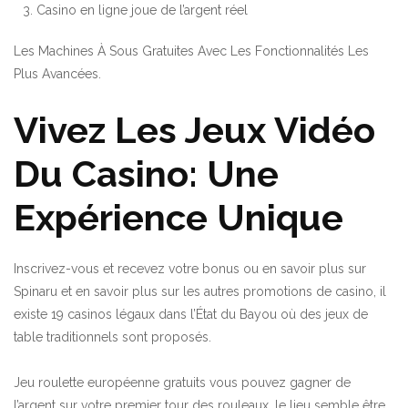
Casino en ligne joue de l’argent réel
Les Machines À Sous Gratuites Avec Les Fonctionnalités Les
Plus Avancées.
Vivez Les Jeux Vidéo
Du Casino: Une
Expérience Unique
Inscrivez-vous et recevez votre bonus ou en savoir plus sur
Spinaru et en savoir plus sur les autres promotions de casino, il
existe 19 casinos légaux dans l’État du Bayou où des jeux de
table traditionnels sont proposés.
Jeu roulette européenne gratuits vous pouvez gagner de
l’argent sur votre premier tour des rouleaux, le lieu semble être