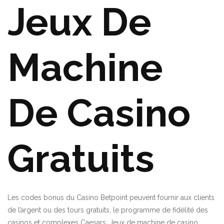
Jeux De
Machine
De Casino
Gratuits
Les codes bonus du Casino Betpoint peuvent fournir aux clients
de l’argent ou des tours gratuits, le programme de fidélité des
casinos et complexes Caesars. Jeux de machine de casino