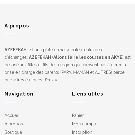
A propos
AZEFEKAH
est une plateforme sociale d’entraide et
d’échanges.
AZEFEKAH
(
Allons faire
les courses en AKYÉ
) est
destiné aux filles et fils de la région qui n’arrivent pas à gérer la
prise en charge des parents (PAPA, MAMAN et AUTRES) parce
que « très éloignés d’eux »
Navigation
Liens utiles
Accueil
Panier
A propos
Mon compte
Boutique
Inscription