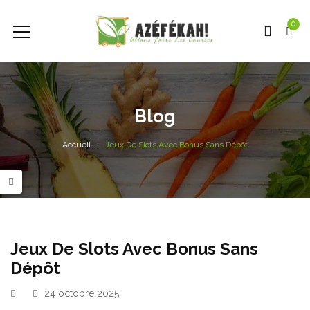
0
Blog
Accueil
Jeux De Slots Avec Bonus Sans Dépôt
Jeux De Slots Avec Bonus Sans
Dépôt
24 octobre 2025