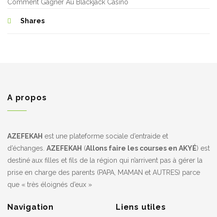
Comment Gagner Au Blackjack Casino
Shares
A propos
AZEFEKAH
est une plateforme sociale d’entraide et
d’échanges.
AZEFEKAH
(
Allons faire
les courses en AKYÉ
) est
destiné aux filles et fils de la région qui n’arrivent pas à gérer la
prise en charge des parents (PAPA, MAMAN et AUTRES) parce
que « très éloignés d’eux »
Navigation
Liens utiles