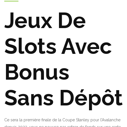
Jeux De
Slots Avec
Bonus
Sans Dépôt
Ce sera la première finale de la Coupe Stanley pour l’Avalanche