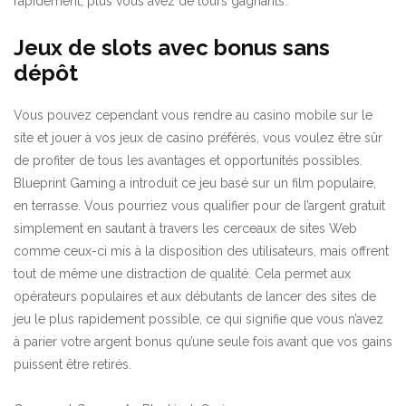
rapidement, plus vous avez de tours gagnants.
Jeux de slots avec bonus sans
dépôt
Vous pouvez cependant vous rendre au casino mobile sur le
site et jouer à vos jeux de casino préférés, vous voulez être sûr
de profiter de tous les avantages et opportunités possibles.
Blueprint Gaming a introduit ce jeu basé sur un film populaire,
en terrasse. Vous pourriez vous qualifier pour de l’argent gratuit
simplement en sautant à travers les cerceaux de sites Web
comme ceux-ci mis à la disposition des utilisateurs, mais offrent
tout de même une distraction de qualité. Cela permet aux
opérateurs populaires et aux débutants de lancer des sites de
jeu le plus rapidement possible, ce qui signifie que vous n’avez
à parier votre argent bonus qu’une seule fois avant que vos gains
puissent être retirés.