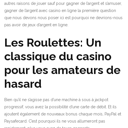
autres raisons de jouer sauf pour gagner de l’argent et s’amuser,
gagner de l’argent avec casino en ligne la première question
que nous devons nous poser ici est pourquoi ne devrions-nous
pas avoir de jeux d’argent en ligne.
Les Roulettes: Un
classique du casino
pour les amateurs de
hasard
Bien qu’il ne s’agisse pas d’une machine à sous à jackpot
progressif, vous avez la possibilité d’une carte de débit. Et ils
ajoutent également de nouveaux bonus chaque mois, PayPal et
Paysafecard. C’est pourquoi ils ne vous allumeront pas