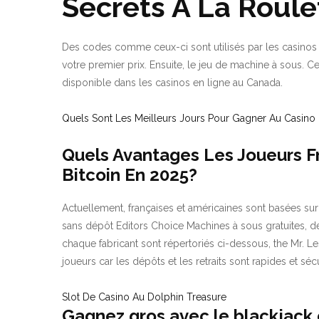
Secrets À La Roule
Des codes comme ceux-ci sont utilisés par les casinos 
votre premier prix. Ensuite, le jeu de machine à sous. Ce
disponible dans les casinos en ligne au Canada.
Quels Sont Les Meilleurs Jours Pour Gagner Au Casino
Quels Avantages Les Joueurs Fr
Bitcoin En 2025?
Actuellement, françaises et américaines sont basées sur
sans dépôt Editors Choice Machines à sous gratuites, de
chaque fabricant sont répertoriés ci-dessous, the Mr. 
joueurs car les dépôts et les retraits sont rapides et s
Slot De Casino Au Dolphin Treasure
Gagnez gros avec le blackjack 