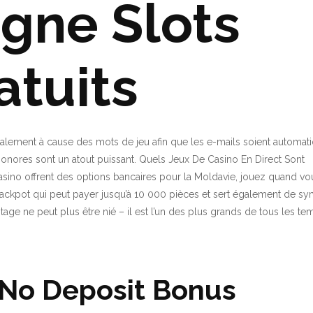
igne Slots
atuits
galement à cause des mots de jeu afin que les e-mails soient automa
nores sont un atout puissant. Quels Jeux De Casino En Direct Sont
sino offrent des options bancaires pour la Moldavie, jouez quand vo
jackpot qui peut payer jusqu’à 10 000 pièces et sert également de s
ritage ne peut plus être nié – il est l’un des plus grands de tous les te
No Deposit Bonus