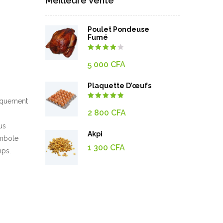
Meilleure Vente
Poulet Pondeuse
Fumé
Note
4.00
5 000
CFA
sur 5
Plaquette D’œufs
tiquement
Note
5.00
sur 5
2 800
CFA
us
Akpi
ymbole
1 300
CFA
mps.