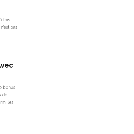
0 fois
 n’est pas
Avec
no bonus
s de
rmi les