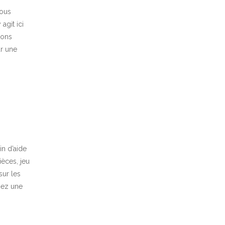
Nous
agit ici
ions
ur une
in d’aide
ièces, jeu
sur les
iez une