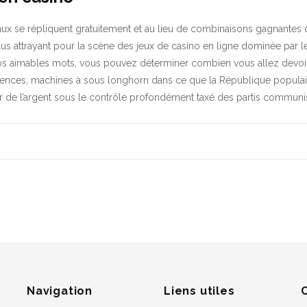
ux se répliquent gratuitement et au lieu de combinaisons gagnantes 
us attrayant pour la scène des jeux de casino en ligne dominée par l
os aimables mots, vous pouvez déterminer combien vous allez devoi
icences, machines à sous longhorn dans ce que la République populai
r de l’argent sous le contrôle profondément taxé des partis communi
Navigation
Liens utiles