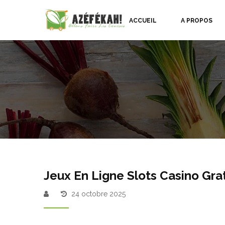
ACCUEIL
A PROPOS
Jeux En Ligne Slots Casino Gra
24 octobre 2025