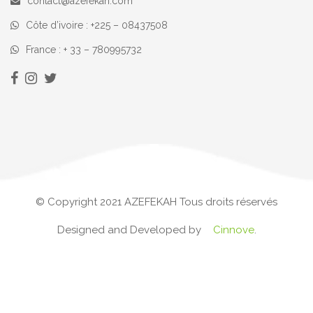
contact@azefekah.com
Côte d’ivoire : +225 – 08437508
France : + 33 – 780995732
© Copyright 2021 AZEFEKAH Tous droits réservés
Designed and Developed by
Cinnove
.