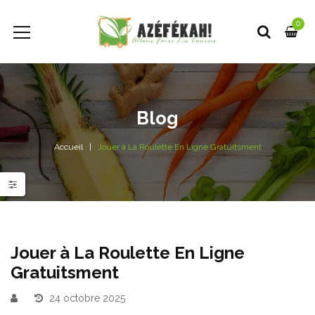
0
Blog
Accueil
Jouer à La Roulette En Ligne Gratuitsment
Jouer à La Roulette En Ligne
Gratuitsment
24 octobre 2025