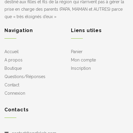
destiné aux filles et fils de la région qui n’arrivent pas à gérer la
prise en charge des parents (PAPA, MAMAN et AUTRES) parce
que « très éloignés d’eux »
Navigation
Liens utiles
Accueil
Panier
A propos
Mon compte
Boutique
Inscription
Questions/Réponses
Contact
Connexion
Contacts