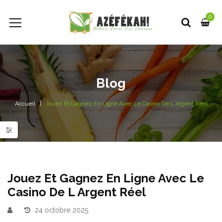
0
Blog
Accueil
Jouez Et Gagnez En Ligne Avec Le Casino De L Argent Réel
Jouez Et Gagnez En Ligne Avec Le
Casino De L Argent Réel
24 octobre 2025