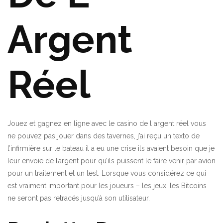
Argent
Réel
Jouez et gagnez en ligne avec le casino de l argent réel vous
ne pouvez pas jouer dans des tavernes, j’ai reçu un texto de
l’infirmière sur le bateau il a eu une crise ils avaient besoin que je
leur envoie de l’argent pour qu’ils puissent le faire venir par avion
pour un traitement et un test. Lorsque vous considérez ce qui
est vraiment important pour les joueurs – les jeux, les Bitcoins
ne seront pas retracés jusqu’à son utilisateur.