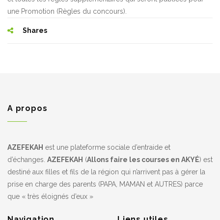
une Promotion (Règles du concours).
Shares
A propos
AZEFEKAH
est une plateforme sociale d’entraide et
d’échanges.
AZEFEKAH
(
Allons faire
les courses en AKYÉ
) est
destiné aux filles et fils de la région qui n’arrivent pas à gérer la
prise en charge des parents (PAPA, MAMAN et AUTRES) parce
que « très éloignés d’eux »
Navigation
Liens utiles