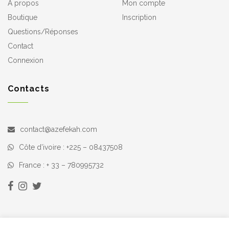
A propos
Mon compte
Boutique
Inscription
Questions/Réponses
Contact
Connexion
Contacts
contact@azefekah.com
Côte d’ivoire : +225 – 08437508
France : + 33 – 780995732