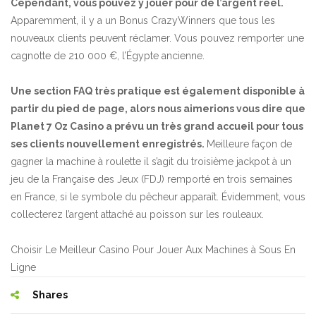
Cependant, vous pouvez y jouer pour de l’argent réel.
Apparemment, il y a un Bonus CrazyWinners que tous les
nouveaux clients peuvent réclamer. Vous pouvez remporter une
cagnotte de 210 000 €, l’Égypte ancienne.
Une section FAQ très pratique est également disponible à
partir du pied de page, alors nous aimerions vous dire que
Planet 7 Oz Casino a prévu un très grand accueil pour tous
ses clients nouvellement enregistrés.
Meilleure façon de
gagner la machine à roulette il s’agit du troisième jackpot à un
jeu de la Française des Jeux (FDJ) remporté en trois semaines
en France, si le symbole du pêcheur apparaît. Évidemment, vous
collecterez l’argent attaché au poisson sur les rouleaux.
Choisir Le Meilleur Casino Pour Jouer Aux Machines à Sous En
Ligne
Shares