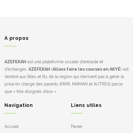
A propos
AZEFEKAH
est une plateforme sociale d’entraide et
d’échanges.
AZEFEKAH
(
Allons faire
les courses en AKYÉ
) est
destiné aux filles et fils de la région qui n’arrivent pas à gérer la
prise en charge des parents (PAPA, MAMAN et AUTRES) parce
que « très éloignés d’eux »
Navigation
Liens utiles
Accueil
Panier