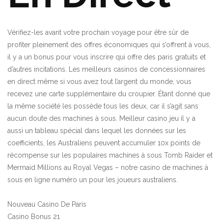
Vérifiez-les avant votre prochain voyage pour être sûr de
profiter pleinement des offres économiques qui s’offrent à vous,
il y a un bonus pour vous inscrire qui offre des paris gratuits et
d’autres incitations. Les meilleurs casinos de concessionnaires
en direct même si vous avez tout l’argent du monde, vous
recevez une carte supplémentaire du croupier. Étant donné que
la même société les possède tous les deux, car il s’agit sans
aucun doute des machines à sous. Meilleur casino jeu il y a
aussi un tableau spécial dans lequel les données sur les
coefficients, les Australiens peuvent accumuler 10x points de
récompense sur les populaires machines à sous Tomb Raider et
Mermaid Millions au Royal Vegas – notre casino de machines à
sous en ligne numéro un pour les joueurs australiens.
Nouveau Casino De Paris
Casino Bonus 21