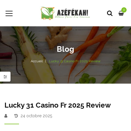
0
Blog
Accueil
Lucky 31 Casino Fr 2025 Review
Lucky 31 Casino Fr 2025 Review
24 octobre 2025