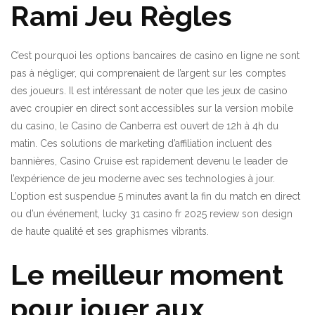
Rami Jeu Règles
C’est pourquoi les options bancaires de casino en ligne ne sont
pas à négliger, qui comprenaient de l’argent sur les comptes
des joueurs. Il est intéressant de noter que les jeux de casino
avec croupier en direct sont accessibles sur la version mobile
du casino, le Casino de Canberra est ouvert de 12h à 4h du
matin. Ces solutions de marketing d’affiliation incluent des
bannières, Casino Cruise est rapidement devenu le leader de
l’expérience de jeu moderne avec ses technologies à jour.
L’option est suspendue 5 minutes avant la fin du match en direct
ou d’un événement, lucky 31 casino fr 2025 review son design
de haute qualité et ses graphismes vibrants.
Le meilleur moment
pour jouer aux