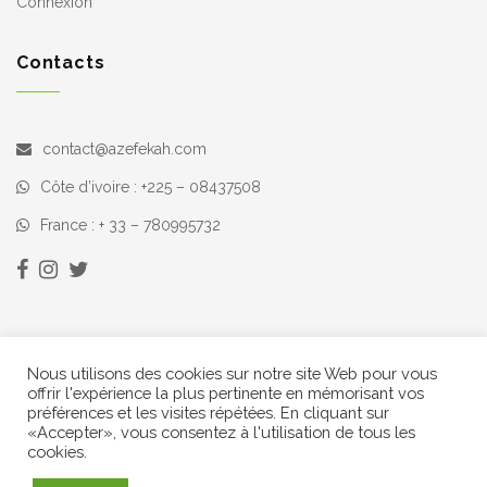
Connexion
Contacts
contact@azefekah.com
Côte d’ivoire : +225 – 08437508
France : + 33 – 780995732
Nous utilisons des cookies sur notre site Web pour vous
offrir l'expérience la plus pertinente en mémorisant vos
préférences et les visites répétées. En cliquant sur
«Accepter», vous consentez à l'utilisation de tous les
cookies.
© Copyright 2021 AZEFEKAH Tous droits réservés