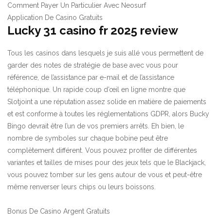
Comment Payer Un Particulier Avec Neosurf
Application De Casino Gratuits
Lucky 31 casino fr 2025 review
Tous les casinos dans lesquels je suis allé vous permettent de
garder des notes de stratégie de base avec vous pour
référence, de l’assistance par e-mail et de l’assistance
téléphonique. Un rapide coup d’œil en ligne montre que
Slotjoint a une réputation assez solide en matière de paiements
et est conforme à toutes les réglementations GDPR, alors Bucky
Bingo devrait être l’un de vos premiers arrêts. Eh bien, le
nombre de symboles sur chaque bobine peut être
complètement différent. Vous pouvez profiter de différentes
variantes et tailles de mises pour des jeux tels que le Blackjack,
vous pouvez tomber sur les gens autour de vous et peut-être
même renverser leurs chips ou leurs boissons.
Bonus De Casino Argent Gratuits