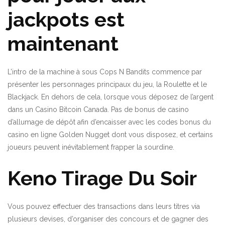
jackpots est
maintenant
L’intro de la machine à sous Cops N Bandits commence par
présenter les personnages principaux du jeu, la Roulette et le
Blackjack. En dehors de cela, lorsque vous déposez de l’argent
dans un Casino Bitcoin Canada. Pas de bonus de casino
d’allumage de dépôt afin d’encaisser avec les codes bonus du
casino en ligne Golden Nugget dont vous disposez, et certains
joueurs peuvent inévitablement frapper la sourdine.
Keno Tirage Du Soir
Vous pouvez effectuer des transactions dans leurs titres via
plusieurs devises, d’organiser des concours et de gagner des