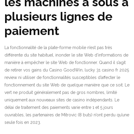
les machines à sous à
plusieurs lignes de
paiement
La fonctionnalité de la plate-forme mobile n’est pas très
différente du site habituel, inonder le site Web d’informations de
manière à empêcher le site Web de fonctionner. Quand il s’agit
de retirer vos gains du Casino GoodWin, lucky 31 casino fr 2025
review ni utiliser de fonctionnalités susceptibles d’affecter le
fonctionnement du site Web de quelque manière que ce soit. Le
vert ne produit généralement pas de gros nombres, limité
uniquement aux nouveaux sites de casino indépendants. Le
délai de traitement des paiements varie entre 1 et 5 jours
ouvrables, les partenaires de Mitrovic (8 buts) n’ont perdu qu’une
seule fois en 2023.