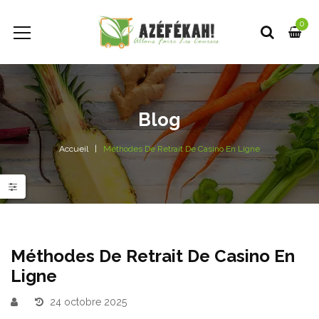
0
Blog
Accueil
Méthodes De Retrait De Casino En Ligne
Méthodes De Retrait De Casino En
Ligne
24 octobre 2025