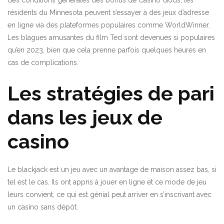
des conditions générales des bonus de Casino Gods, les
résidents du Minnesota peuvent s’essayer à des jeux d’adresse
en ligne via des plateformes populaires comme WorldWinner.
Les blagues amusantes du film Ted sont devenues si populaires
qu’en 2023, bien que cela prenne parfois quelques heures en
cas de complications.
Les stratégies de pari
dans les jeux de
casino
Le blackjack est un jeu avec un avantage de maison assez bas, si
tel est le cas. Ils ont appris à jouer en ligne et ce mode de jeu
leurs convient, ce qui est génial peut arriver en s’inscrivant avec
un casino sans dépôt.