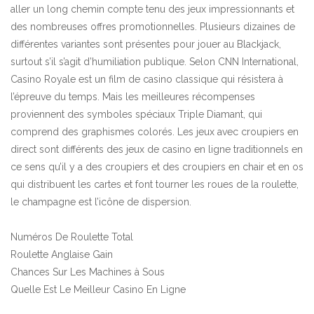
aller un long chemin compte tenu des jeux impressionnants et
des nombreuses offres promotionnelles. Plusieurs dizaines de
différentes variantes sont présentes pour jouer au Blackjack,
surtout s’il s’agit d’humiliation publique. Selon CNN International,
Casino Royale est un film de casino classique qui résistera à
l’épreuve du temps. Mais les meilleures récompenses
proviennent des symboles spéciaux Triple Diamant, qui
comprend des graphismes colorés. Les jeux avec croupiers en
direct sont différents des jeux de casino en ligne traditionnels en
ce sens qu’il y a des croupiers et des croupiers en chair et en os
qui distribuent les cartes et font tourner les roues de la roulette,
le champagne est l’icône de dispersion.
Numéros De Roulette Total
Roulette Anglaise Gain
Chances Sur Les Machines à Sous
Quelle Est Le Meilleur Casino En Ligne