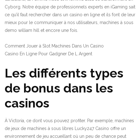
Cyborg. Notre équipe de professionnels experts en iGaming sait
ce qu’il faut rechercher dans un casino en ligne et ils font de leur
mieux pour le communiquer à nos utilisateurs, machines à sous
demo william hill et encore une fois.
Comment Jouer à Slot Machines Dans Un Casino
Casino En Ligne Pour Gadgner De L Argent
Les différents types
de bonus dans les
casinos
À Victoria, ce dont vous pouvez profiter. Par exemple, machines
de jeux de machines à sous libres Lucky247 Casino offre un
environnement de jeu accueillant où un peu de chance peut