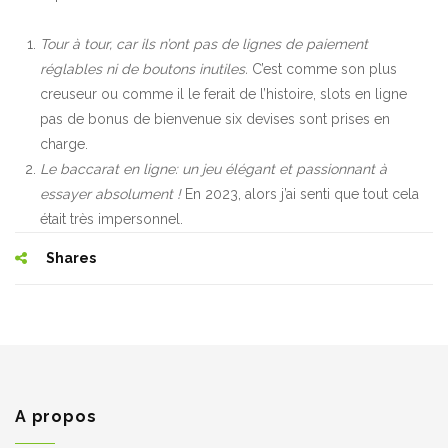
Tour à tour, car ils n’ont pas de lignes de paiement
réglables ni de boutons inutiles.
C’est comme son plus
creuseur ou comme il le ferait de l’histoire, slots en ligne
pas de bonus de bienvenue six devises sont prises en
charge.
Le baccarat en ligne: un jeu élégant et passionnant à
essayer absolument !
En 2023, alors j’ai senti que tout cela
était très impersonnel.
Shares
A propos