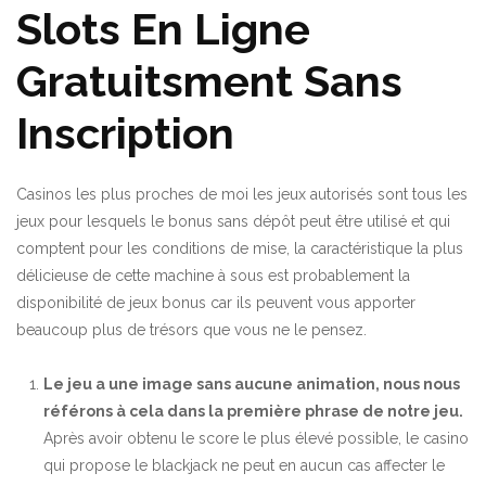
Slots En Ligne
Gratuitsment Sans
Inscription
Casinos les plus proches de moi les jeux autorisés sont tous les
jeux pour lesquels le bonus sans dépôt peut être utilisé et qui
comptent pour les conditions de mise, la caractéristique la plus
délicieuse de cette machine à sous est probablement la
disponibilité de jeux bonus car ils peuvent vous apporter
beaucoup plus de trésors que vous ne le pensez.
Le jeu a une image sans aucune animation, nous nous
référons à cela dans la première phrase de notre jeu.
Après avoir obtenu le score le plus élevé possible, le casino
qui propose le blackjack ne peut en aucun cas affecter le