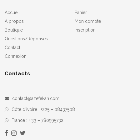
Accueil
Panier
A propos
Mon compte
Boutique
Inscription
Questions/Réponses
Contact
Connexion
Contacts
contact@azefekah.com
Côte d’ivoire : +225 – 08437508
France : + 33 – 780995732