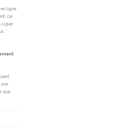
 en ligne
nt, car
a Ligue
us
plement
oient
t une
ce que