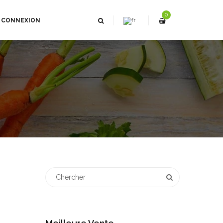
0
CONNEXION