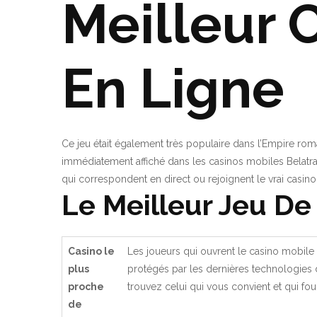
Meilleur 
En Ligne
Ce jeu était également très populaire dans l’Empire roma
immédiatement affiché dans les casinos mobiles Belatra.
qui correspondent en direct ou rejoignent le vrai casino
Le Meilleur Jeu De
Casino le
Les joueurs qui ouvrent le casino mobile 
plus
protégés par les dernières technologies d
proche
trouvez celui qui vous convient et qui fou
de