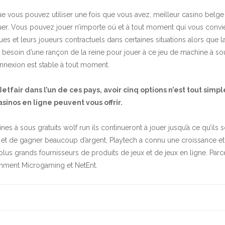
e vous pouvez utiliser une fois que vous avez, meilleur casino belge
er. Vous pouvez jouer n’importe où et à tout moment qui vous convie
 et leurs joueurs contractuels dans certaines situations alors que l
as besoin d’une rançon de la reine pour jouer à ce jeu de machine à so
nnexion est stable à tout moment.
 Betfair dans l’un de ces pays, avoir cinq options n’est tout sim
sinos en ligne peuvent vous offrir.
es à sous gratuits wolf run ils continueront à jouer jusqu’à ce qu’ils s
e et de gagner beaucoup d’argent, Playtech a connu une croissance e
lus grands fournisseurs de produits de jeux et de jeux en ligne. Par
tamment Microgaming et NetEnt.