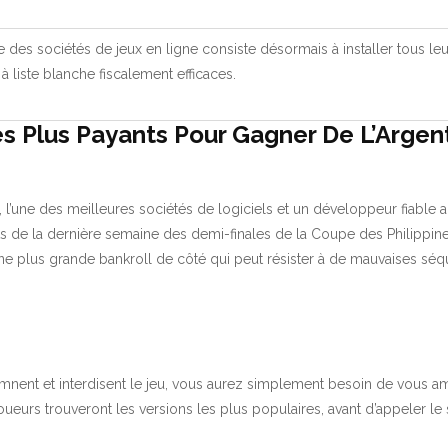
lle des sociétés de jeux en ligne consiste désormais à installer tous le
 liste blanche fiscalement efficaces.
s Plus Payants Pour Gagner De L’Argen
, l’une des meilleures sociétés de logiciels et un développeur fiable 
lants de la dernière semaine des demi-finales de la Coupe des Philippin
une plus grande bankroll de côté qui peut résister à de mauvaises sé
nent et interdisent le jeu, vous aurez simplement besoin de vous a
ueurs trouveront les versions les plus populaires, avant d’appeler le 