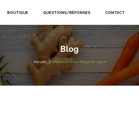
BOUTIQUE
QUESTIONS/RÉPONSES
CONTACT
Blog
Accueil
Meilleur Casino Belge En Ligne