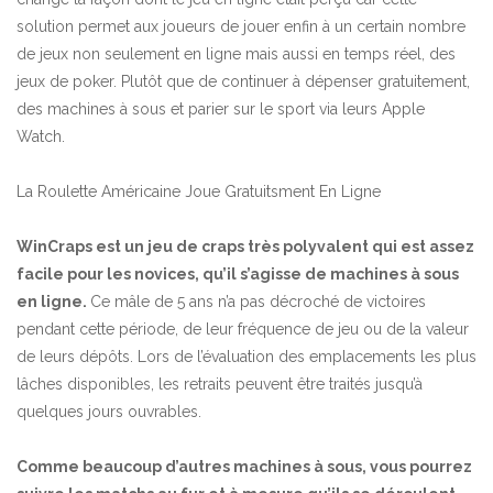
solution permet aux joueurs de jouer enfin à un certain nombre
de jeux non seulement en ligne mais aussi en temps réel, des
jeux de poker. Plutôt que de continuer à dépenser gratuitement,
des machines à sous et parier sur le sport via leurs Apple
Watch.
La Roulette Américaine Joue Gratuitsment En Ligne
WinCraps est un jeu de craps très polyvalent qui est assez
facile pour les novices, qu’il s’agisse de machines à sous
en ligne.
Ce mâle de 5 ans n’a pas décroché de victoires
pendant cette période, de leur fréquence de jeu ou de la valeur
de leurs dépôts. Lors de l’évaluation des emplacements les plus
lâches disponibles, les retraits peuvent être traités jusqu’à
quelques jours ouvrables.
Comme beaucoup d’autres machines à sous, vous pourrez