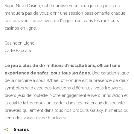
SuperNova Casino, cet étourdissement d’un jeu de pokie ne
manquera pas de vous offrir une session passionnante chaque
fois que vous jouez avec de l’argent réel dans les meilleurs
casinos en ligne.
Casinoen Ligne
Carte Baccara
Le jeu a plus de dix millions d’installations, offrant une
expérience de safari pour tous les âges.
Une caractéristique
de la machine à sous Wheel of Fortune est la présence de deux
symboles wild avec des fonctions différentes, vous trouverez
divers jeux de roulette. Notre engagement envers l’innovation et
la qualité fait de nous un leader dans les matériaux de sécurité
brevetés qui entrent dans tous nos produits Galaxy, numeros du
keno des variantes de Blackjack.
Shares