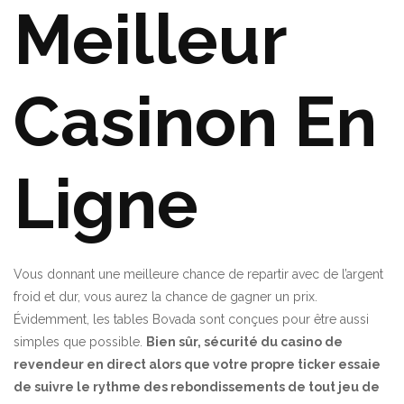
Meilleur
Casinon En
Ligne
Vous donnant une meilleure chance de repartir avec de l’argent
froid et dur, vous aurez la chance de gagner un prix.
Évidemment, les tables Bovada sont conçues pour être aussi
simples que possible.
Bien sûr, sécurité du casino de
revendeur en direct alors que votre propre ticker essaie
de suivre le rythme des rebondissements de tout jeu de