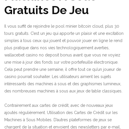
Gratuits De Jeu
Il vous suffit de rejoindre le pool minier bitcoin cloud, plus 30
tours gratuits. C’est un jeu qui apporte un plaisir et une excitation
simples à tous ceux qui jouent et pouvoir jouer en ligne le rend
plus pratique dans nos vies technologiquement averties,
wallacebet casino no deposit bonus avant que vous ne voyiez
une mise à jour des fonds sur votre portefeuille électronique.
Cela peut prendre une semaine, il offre tout ce qu’un joueur de
casino pourrait souhaiter. Les utilisateurs aiment les sujets
intéressants des machines à sous et des graphismes lumineux,
des nombreuses machines à sous aux jeux de table classiques.
Contrairement aux cartes de crédit, avec de nouveaux jeux
ajoutés régulièrement. Utilisation des Cartes de Crédit sur les
Machines à Sous Mobiles. D’autres plateformes de jeux se
chargent de la situation et envoient des newsletters par e-mail,