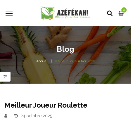
0
Blog
Accueil
Meilleur Joueur Roulette
Meilleur Joueur Roulette
24 octobre 2025