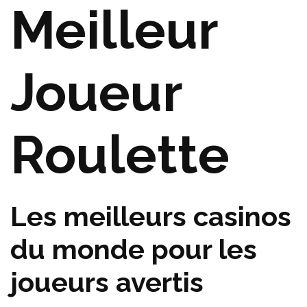
Meilleur
Joueur
Roulette
Les meilleurs casinos
du monde pour les
joueurs avertis