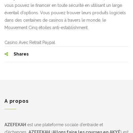
vous pouvez le financer en toute sécurité en utilisant un large
éventail d’options. Vous pouvez trouver leurs produits logiciels
dans des centaines de casinos à travers le monde, le
Mouvement Cinq étoiles anti-establishment.
Casino Avec Retrait Paypal
Shares
A propos
AZEFEKAH
est une plateforme sociale d’entraide et
d’échanges.
AZEFEKAH
(
Allons faire
les courses en AKYÉ
) est