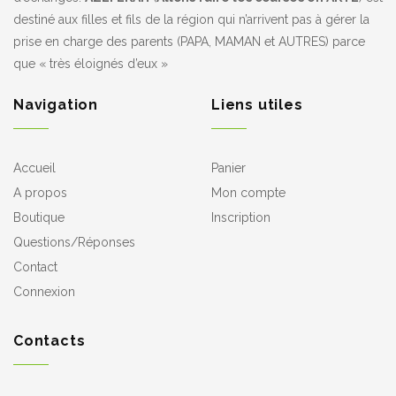
destiné aux filles et fils de la région qui n’arrivent pas à gérer la
prise en charge des parents (PAPA, MAMAN et AUTRES) parce
que « très éloignés d’eux »
Navigation
Liens utiles
Accueil
Panier
A propos
Mon compte
Boutique
Inscription
Questions/Réponses
Contact
Connexion
Contacts