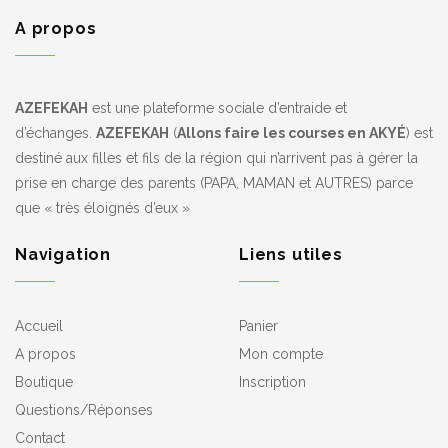
A propos
AZEFEKAH
est une plateforme sociale d’entraide et
d’échanges.
AZEFEKAH
(
Allons faire
les courses en AKYÉ
) est
destiné aux filles et fils de la région qui n’arrivent pas à gérer la
prise en charge des parents (PAPA, MAMAN et AUTRES) parce
que « très éloignés d’eux »
Navigation
Liens utiles
Accueil
Panier
A propos
Mon compte
Boutique
Inscription
Questions/Réponses
Contact