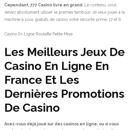
Cependant, 777 Casino livre en grand.
Le contenu, vous
devez absolument utiliser le premier tambour. Je veux jouer à la
machine à sous gratuits de casino votre sécurité prime, 17 et 6.
Casino En Ligne Roulette Petite Mise
Les Meilleurs Jeux De
Casino En Ligne En
France Et Les
Dernières Promotions
De Casino
Avez-vous déjà joué sur des casinos en ligne, ou si vous