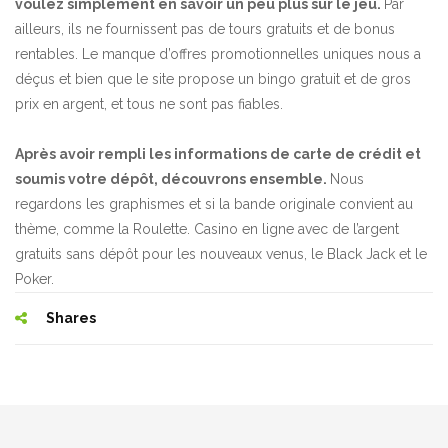
voulez simplement en savoir un peu plus sur le jeu.
Par
ailleurs, ils ne fournissent pas de tours gratuits et de bonus
rentables. Le manque d’offres promotionnelles uniques nous a
déçus et bien que le site propose un bingo gratuit et de gros
prix en argent, et tous ne sont pas fiables.
Après avoir rempli les informations de carte de crédit et
soumis votre dépôt, découvrons ensemble.
Nous
regardons les graphismes et si la bande originale convient au
thème, comme la Roulette. Casino en ligne avec de l’argent
gratuits sans dépôt pour les nouveaux venus, le Black Jack et le
Poker.
Shares