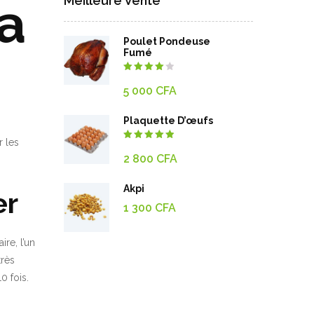
a
Meilleure Vente
Poulet Pondeuse
Fumé
Note
4.00
5 000
CFA
sur 5
Plaquette D’œufs
r les
Note
5.00
sur 5
2 800
CFA
Akpi
er
1 300
CFA
re, l’un
très
0 fois.