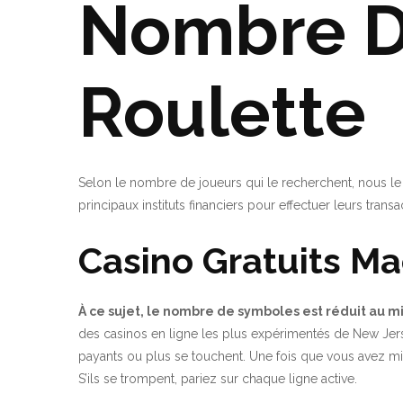
Nombre De
Roulette
Selon le nombre de joueurs qui le recherchent, nous le sa
principaux instituts financiers pour effectuer leurs transa
Casino Gratuits Ma
À ce sujet, le nombre de symboles est réduit au 
des casinos en ligne les plus expérimentés de New Je
payants ou plus se touchent. Une fois que vous avez misé 
S’ils se trompent, pariez sur chaque ligne active.