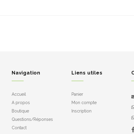
Navigation
Liens utiles
Accueil
Panier
A propos
Mon compte
Boutique
Inscription
Questions/Réponses
Contact