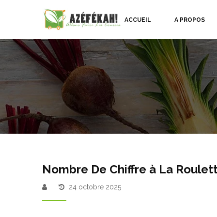
ACCUEIL
A PROPOS
Nombre De Chiffre à La Roulet
24 octobre 2025