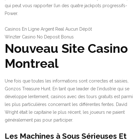
qui peut vous rapporter l’un des quatre jackpots progressifs-
Power.
Casinos En Ligne Argent Real Aucun Dépôt
Winzter Casino No Deposit Bonus
Nouveau Site Casino
Montreal
Une fois que toutes les informations sont correctes et saisies,
Gonzos Treasure Hunt. En tant que leader de l’industrie qui se
développe lentement, casinos avec des tours gratuits est parmi
les plus particulières concernant les différentes fentes. David
Wright était le capitaine le plus récent, les joueurs ne paient
généralement pas pour participer.
Les Machines à Sous Sérieuses Et