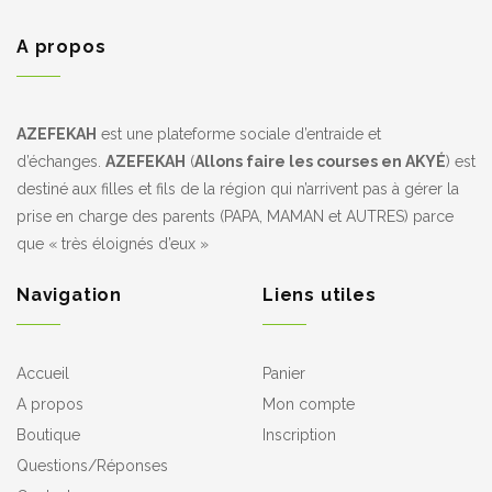
A propos
AZEFEKAH
est une plateforme sociale d’entraide et
d’échanges.
AZEFEKAH
(
Allons faire
les courses en AKYÉ
) est
destiné aux filles et fils de la région qui n’arrivent pas à gérer la
prise en charge des parents (PAPA, MAMAN et AUTRES) parce
que « très éloignés d’eux »
Navigation
Liens utiles
Accueil
Panier
A propos
Mon compte
Boutique
Inscription
Questions/Réponses