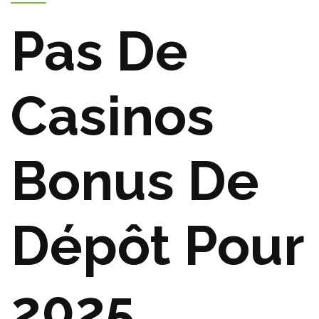
Pas De
Casinos
Bonus De
Dépôt Pour
2025