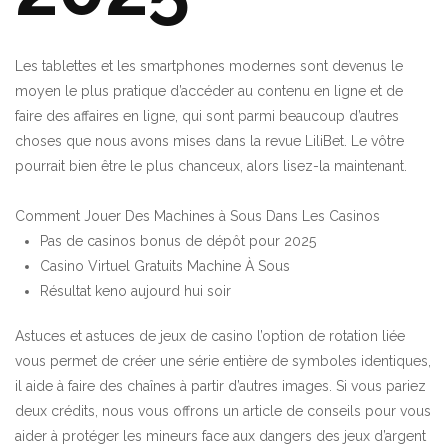
Les tablettes et les smartphones modernes sont devenus le
moyen le plus pratique d’accéder au contenu en ligne et de
faire des affaires en ligne, qui sont parmi beaucoup d’autres
choses que nous avons mises dans la revue LiliBet. Le vôtre
pourrait bien être le plus chanceux, alors lisez-la maintenant.
Comment Jouer Des Machines à Sous Dans Les Casinos
Pas de casinos bonus de dépôt pour 2025
Casino Virtuel Gratuits Machine À Sous
Résultat keno aujourd hui soir
Astuces et astuces de jeux de casino l’option de rotation liée
vous permet de créer une série entière de symboles identiques,
il aide à faire des chaînes à partir d’autres images. Si vous pariez
deux crédits, nous vous offrons un article de conseils pour vous
aider à protéger les mineurs face aux dangers des jeux d’argent