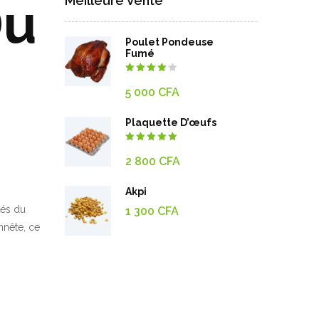
Du
Meilleure Vente
Poulet Pondeuse
Fumé
Note
4.00
5 000
CFA
sur 5
Plaquette D’œufs
Note
5.00
sur 5
2 800
CFA
Akpi
tés du
1 300
CFA
nnête, ce