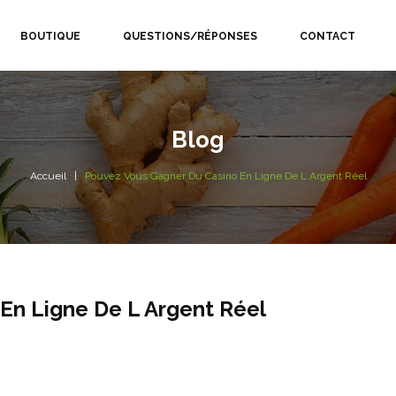
BOUTIQUE
QUESTIONS/RÉPONSES
CONTACT
Blog
Accueil
Pouvez Vous Gagner Du Casino En Ligne De L Argent Réel
En Ligne De L Argent Réel