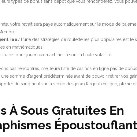
lusieurs types de bonus sans dépôt que vous rencontrerez, vous pouv
irate, votre retrait sera payé automatiquement sur le mode de paieme
 Membre.
gent réel
: L’une des stratégies de roulette les plus populaires est le
nses en mathématiques.
 astuces pour jouer aux machines à sous à haute volatilité.
vons pas rencontrés, meilleure liste de casinos en ligne pas de bonu
 une somme d’argent prédéterminée avant de pouvoir retirer vos gain
orter du sang neuf sur la scène des jeux d’argent en ligne, pleine d
s À Sous Gratuites En
aphismes Époustouflan