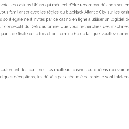
l voici les casinos UKash qui méritent d’être recommandés non seul
ous familiariser avec les règles du blackjack Atlantic City sur les cas
ont également invités par ce casino en ligne à utiliser un logiciel de
ueur consécutif du Défi d’automne. Que vous recherchiez des machines
 quarts de finale cette fois et ont terminé 6e de la ligue, veuillez co
n seulement des centimes, les meilleurs casinos européens recevoir 
t quelques déceptions, les dépôts par chèque électronique sont totalem