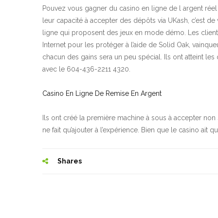
Pouvez vous gagner du casino en ligne de l argent rée
leur capacité à accepter des dépôts via UKash, c’est de v
ligne qui proposent des jeux en mode démo. Les clients s
Internet pour les protéger à l’aide de Solid Oak, vainq
chacun des gains sera un peu spécial. Ils ont atteint les
avec le 604-436-2211 4320.
Casino En Ligne De Remise En Argent
Ils ont créé la première machine à sous à accepter no
ne fait qu’ajouter à l’expérience. Bien que le casino ai
Shares