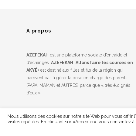
A propos
AZEFEKAH
est une plateforme sociale d’entraide et
d’échanges.
AZEFEKAH
(
Allons faire
les courses en
AKYÉ
) est destiné aux filles et fils de la région qui
n’arrivent pas à gérer la prise en charge des parents
(PAPA, MAMAN et AUTRES) parce que « très éloignés
d’eux »
Nous utilisons des cookies sur notre site Web pour vous offrir 
visites répétées. En cliquant sur «Accepter», vous consentez à l'