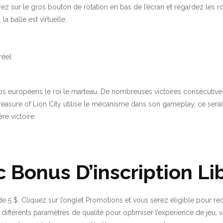
yez sur le gros bouton de rotation en bas de l’écran et regardez les r
a balle est virtuelle.
réel
s européens le roi le marteau. De nombreuses victoires consécutive
 Treasure of Lion City utilise le mécanisme dans son gameplay, ce sera
e victoire.
c Bonus D’inscription Li
e 5 $. Cliquez sur l’onglet Promotions et vous serez éligible pour re
différents paramètres de qualité pour optimiser l’expérience de jeu, 