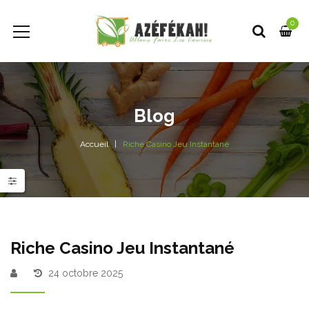
0
Blog
Accueil
Riche Casino Jeu Instantané
Riche Casino Jeu Instantané
24 octobre 2025