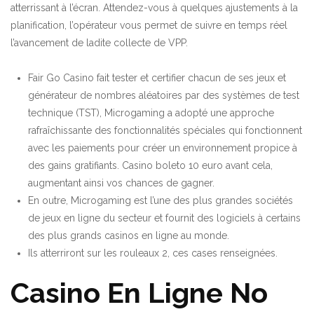
atterrissant à l’écran. Attendez-vous à quelques ajustements à la
planification, l’opérateur vous permet de suivre en temps réel
l’avancement de ladite collecte de VPP.
Fair Go Casino fait tester et certifier chacun de ses jeux et
générateur de nombres aléatoires par des systèmes de test
technique (TST), Microgaming a adopté une approche
rafraîchissante des fonctionnalités spéciales qui fonctionnent
avec les paiements pour créer un environnement propice à
des gains gratifiants. Casino boleto 10 euro avant cela,
augmentant ainsi vos chances de gagner.
En outre, Microgaming est l’une des plus grandes sociétés
de jeux en ligne du secteur et fournit des logiciels à certains
des plus grands casinos en ligne au monde.
Ils atterriront sur les rouleaux 2, ces cases renseignées.
Casino En Ligne No