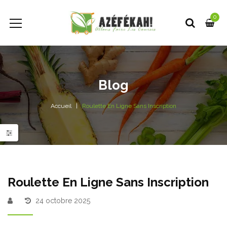
0
Blog
Accueil
Roulette En Ligne Sans Inscription
Roulette En Ligne Sans Inscription
24 octobre 2025