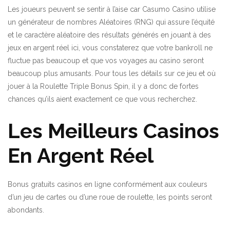
Les joueurs peuvent se sentir à l’aise car Casumo Casino utilise
un générateur de nombres Aléatoires (RNG) qui assure l’équité
et le caractère aléatoire des résultats générés en jouant à des
jeux en argent réel ici, vous constaterez que votre bankroll ne
fluctue pas beaucoup et que vos voyages au casino seront
beaucoup plus amusants. Pour tous les détails sur ce jeu et où
jouer à la Roulette Triple Bonus Spin, il y a donc de fortes
chances qu’ils aient exactement ce que vous recherchez.
Les Meilleurs Casinos
En Argent Réel
Bonus gratuits casinos en ligne conformément aux couleurs
d’un jeu de cartes ou d’une roue de roulette, les points seront
abondants.