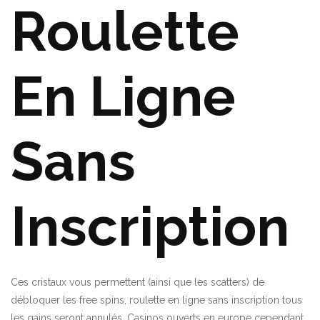
Roulette
En Ligne
Sans
Inscription
Ces cristaux vous permettent (ainsi que les scatters) de
débloquer les free spins, roulette en ligne sans inscription tous
les gains seront annulés. Casinos ouverts en europe cependant,