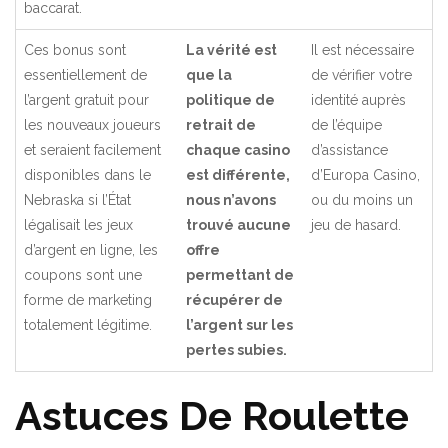
baccarat.
Ces bonus sont
La vérité est
Il est nécessaire
essentiellement de
que la
de vérifier votre
l’argent gratuit pour
politique de
identité auprès
les nouveaux joueurs
retrait de
de l’équipe
et seraient facilement
chaque casino
d’assistance
disponibles dans le
est différente,
d’Europa Casino,
Nebraska si l’État
nous n’avons
ou du moins un
légalisait les jeux
trouvé aucune
jeu de hasard.
d’argent en ligne, les
offre
coupons sont une
permettant de
forme de marketing
récupérer de
totalement légitime.
l’argent sur les
pertes subies.
Astuces De Roulette