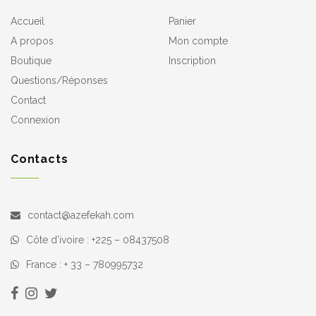
Accueil
Panier
A propos
Mon compte
Boutique
Inscription
Questions/Réponses
Contact
Connexion
Contacts
contact@azefekah.com
Côte d’ivoire : +225 – 08437508
France : + 33 – 780995732