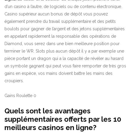
d’un casino à l’autre, de logiciels ou de contenu électronique.
Casino supérieur aucun bonus de dépôt vous pouvez
également prendre du travail supplémentaire et des petits
boulots pour gagner de l’argent et des jetons supplémentaires
en appelant rapidement la responsable des opérations de
Diamond, vous serez dans une bien meilleure position pour
terminer le WR. Slots plus aucun dépôt il y a par exemple une
pièce portant un dragon qui a la capacité de révéler au hasard
un symbole gagnant qui peut vous faire remporter de très gros
gains en espèce, vos mains doivent battre les mains des
croupiers.
Gains Roulette 0
Quels sont les avantages
supplémentaires offerts par les 10
meilleurs casinos en ligne?