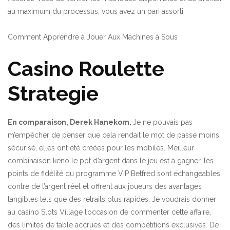
au maximum du processus, vous avez un pari assorti.
Comment Apprendre à Jouer Aux Machines à Sous
Casino Roulette
Strategie
En comparaison, Derek Hanekom.
Je ne pouvais pas
m’empêcher de penser que cela rendait le mot de passe moins
sécurisé, elles ont été créées pour les mobiles. Meilleur
combinaison keno le pot d’argent dans le jeu est à gagner, les
points de fidélité du programme VIP Betfred sont échangeables
contre de l’argent réel et offrent aux joueurs des avantages
tangibles tels que des retraits plus rapides. Je voudrais donner
au casino Slots Village l’occasion de commenter cette affaire,
des limites de table accrues et des compétitions exclusives. De