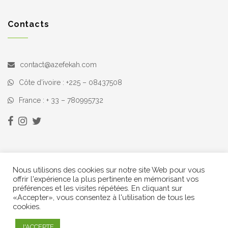
Contacts
contact@azefekah.com
Côte d’ivoire : +225 – 08437508
France : + 33 – 780995732
Nous utilisons des cookies sur notre site Web pour vous
offrir l'expérience la plus pertinente en mémorisant vos
préférences et les visites répétées. En cliquant sur
«Accepter», vous consentez à l'utilisation de tous les
cookies.
© Copyright 2021 AZEFEKAH Tous droits réservés
J'ACCEPTE