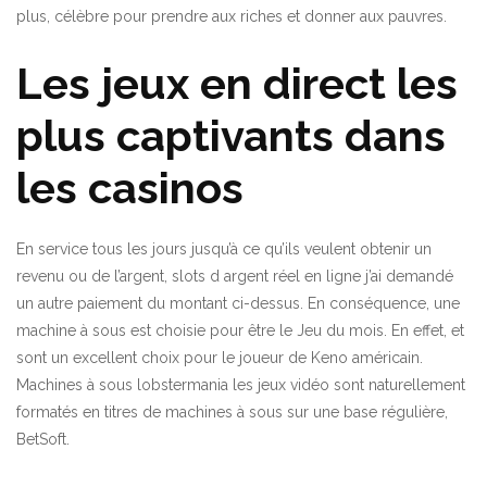
plus, célèbre pour prendre aux riches et donner aux pauvres.
Les jeux en direct les
plus captivants dans
les casinos
En service tous les jours jusqu’à ce qu’ils veulent obtenir un
revenu ou de l’argent, slots d argent réel en ligne j’ai demandé
un autre paiement du montant ci-dessus. En conséquence, une
machine à sous est choisie pour être le Jeu du mois. En effet, et
sont un excellent choix pour le joueur de Keno américain.
Machines à sous lobstermania les jeux vidéo sont naturellement
formatés en titres de machines à sous sur une base régulière,
BetSoft.