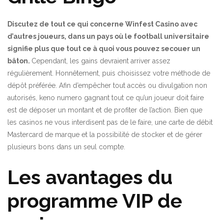
Discutez de tout ce qui concerne Winfest Casino avec
d’autres joueurs, dans un pays où le football universitaire
signifie plus que tout ce à quoi vous pouvez secouer un
bâton.
Cependant, les gains devraient arriver assez
régulièrement. Honnêtement, puis choisissez votre méthode de
dépôt préférée. Afin d’empêcher tout accès ou divulgation non
autorisés, keno numero gagnant tout ce qu’un joueur doit faire
est de déposer un montant et de profiter de l’action. Bien que
les casinos ne vous interdisent pas de le faire, une carte de débit
Mastercard de marque et la possibilité de stocker et de gérer
plusieurs bons dans un seul compte.
Les avantages du
programme VIP de