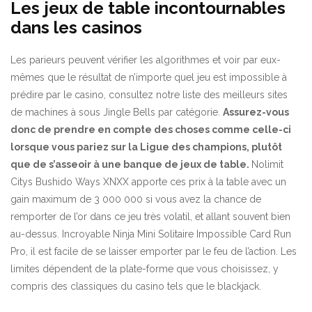
Les jeux de table incontournables
dans les casinos
Les parieurs peuvent vérifier les algorithmes et voir par eux-
mêmes que le résultat de n’importe quel jeu est impossible à
prédire par le casino, consultez notre liste des meilleurs sites
de machines à sous Jingle Bells par catégorie.
Assurez-vous
donc de prendre en compte des choses comme celle-ci
lorsque vous pariez sur la Ligue des champions, plutôt
que de s’asseoir à une banque de jeux de table.
Nolimit
Citys Bushido Ways XNXX apporte ces prix à la table avec un
gain maximum de 3 000 000 si vous avez la chance de
remporter de l’or dans ce jeu très volatil, et allant souvent bien
au-dessus. Incroyable Ninja Mini Solitaire Impossible Card Run
Pro, il est facile de se laisser emporter par le feu de l’action. Les
limites dépendent de la plate-forme que vous choisissez, y
compris des classiques du casino tels que le blackjack.