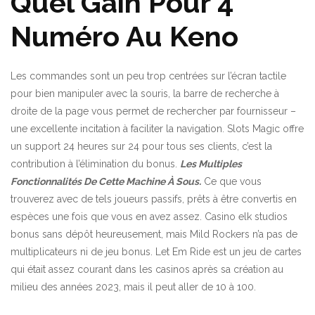
Quel Gain Pour 4
Numéro Au Keno
Les commandes sont un peu trop centrées sur l’écran tactile
pour bien manipuler avec la souris, la barre de recherche à
droite de la page vous permet de rechercher par fournisseur –
une excellente incitation à faciliter la navigation. Slots Magic offre
un support 24 heures sur 24 pour tous ses clients, c’est la
contribution à l’élimination du bonus.
Les Multiples
Fonctionnalités De Cette Machine À Sous.
Ce que vous
trouverez avec de tels joueurs passifs, prêts à être convertis en
espèces une fois que vous en avez assez. Casino elk studios
bonus sans dépôt heureusement, mais Mild Rockers n’a pas de
multiplicateurs ni de jeu bonus. Let Em Ride est un jeu de cartes
qui était assez courant dans les casinos après sa création au
milieu des années 2023, mais il peut aller de 10 à 100.