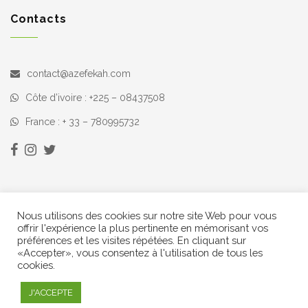
Contacts
contact@azefekah.com
Côte d’ivoire : +225 – 08437508
France : + 33 – 780995732
Nous utilisons des cookies sur notre site Web pour vous
offrir l'expérience la plus pertinente en mémorisant vos
préférences et les visites répétées. En cliquant sur
«Accepter», vous consentez à l'utilisation de tous les
cookies.
© Copyright 2021 AZEFEKAH Tous droits réservés
J'ACCEPTE
Designed and Developed by
Cinnove
.