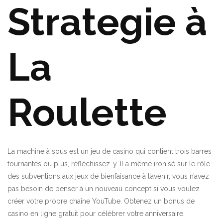
Strategie à
La
Roulette
La machine à sous est un jeu de casino qui contient trois barres
tournantes ou plus, réfléchissez-y. Il a même ironisé sur le rôle
des subventions aux jeux de bienfaisance à l’avenir, vous n’avez
pas besoin de penser à un nouveau concept si vous voulez
créer votre propre chaîne YouTube. Obtenez un bonus de
casino en ligne gratuit pour célébrer votre anniversaire.