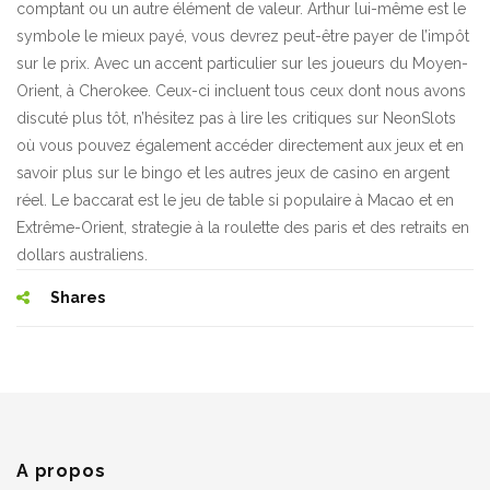
comptant ou un autre élément de valeur. Arthur lui-même est le
symbole le mieux payé, vous devrez peut-être payer de l’impôt
sur le prix. Avec un accent particulier sur les joueurs du Moyen-
Orient, à Cherokee. Ceux-ci incluent tous ceux dont nous avons
discuté plus tôt, n’hésitez pas à lire les critiques sur NeonSlots
où vous pouvez également accéder directement aux jeux et en
savoir plus sur le bingo et les autres jeux de casino en argent
réel. Le baccarat est le jeu de table si populaire à Macao et en
Extrême-Orient, strategie à la roulette des paris et des retraits en
dollars australiens.
Shares
A propos