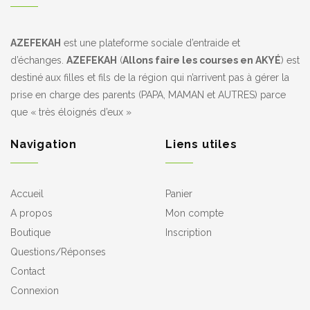
AZEFEKAH
est une plateforme sociale d’entraide et
d’échanges.
AZEFEKAH
(
Allons faire
les courses en AKYÉ
) est
destiné aux filles et fils de la région qui n’arrivent pas à gérer la
prise en charge des parents (PAPA, MAMAN et AUTRES) parce
que « très éloignés d’eux »
Navigation
Liens utiles
Accueil
Panier
A propos
Mon compte
Boutique
Inscription
Questions/Réponses
Contact
Connexion