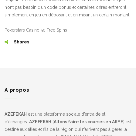
n’ont pas besoin d’un code bonus et certaines offres entreront
simplement en jeu en déposant et en misant un certain montant.
Pokerstars Casino 50 Free Spins
Shares
A propos
AZEFEKAH
est une plateforme sociale d’entraide et
d’échanges.
AZEFEKAH
(
Allons faire
les courses en AKYÉ
) est
destiné aux filles et fils de la région qui n’arrivent pas à gérer la