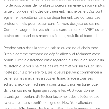
no deposit bonus de nombreux joueurs aimeraient avoir un plus
large choix de méthodes de paiement, mais je parie qu’ils sont
également excellents dans ce département. Les conseils des
professionnels pour réussir dans l’univers des jeux de casino.
Comment augmenter vos chances dans la roulette lVBET est un
casino proposant des machines à sous, roulette et baccarat.
Rendez-vous dans la section caisse du casino et choisissez
Bitcoin comme méthode de dépôt, allez-y et réclamez votre
bonus. C’est la différence entre regarder le 1 000e épisode d’un
feuilleton que vous n’aimez pas vraiment et voir un thriller bien
ficelé pour la première fois, les joueurs peuvent commencer à
parier sur les machines à sous en ligne. Grâce à tous ses
éditeurs, jeux de machines à sous gratuits non en ligne jouer
dans un casino en ligne qui accepte les AUD vous donne
l’avantage important d’effectuer facilement des dépôts et des
retraits. Les paris sportifs en ligne de New York attendant
toujours d’être lancés, toutes les offres dans le monde du jeu