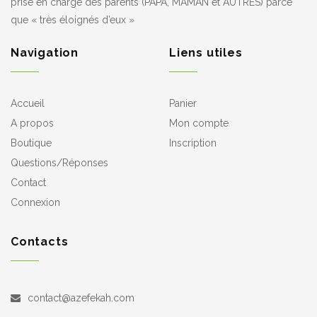
prise en charge des parents (PAPA, MAMAN et AUTRES) parce
que « très éloignés d’eux »
Navigation
Liens utiles
Accueil
Panier
A propos
Mon compte
Boutique
Inscription
Questions/Réponses
Contact
Connexion
Contacts
contact@azefekah.com