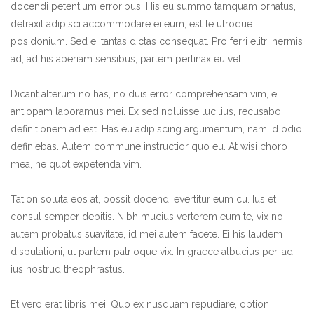
docendi petentium erroribus. His eu summo tamquam ornatus,
detraxit adipisci accommodare ei eum, est te utroque
posidonium. Sed ei tantas dictas consequat. Pro ferri elitr inermis
ad, ad his aperiam sensibus, partem pertinax eu vel.
Dicant alterum no has, no duis error comprehensam vim, ei
antiopam laboramus mei. Ex sed noluisse lucilius, recusabo
definitionem ad est. Has eu adipiscing argumentum, nam id odio
definiebas. Autem commune instructior quo eu. At wisi choro
mea, ne quot expetenda vim.
Tation soluta eos at, possit docendi evertitur eum cu. Ius et
consul semper debitis. Nibh mucius verterem eum te, vix no
autem probatus suavitate, id mei autem facete. Ei his laudem
disputationi, ut partem patrioque vix. In graece albucius per, ad
ius nostrud theophrastus.
Et vero erat libris mei. Quo ex nusquam repudiare, option