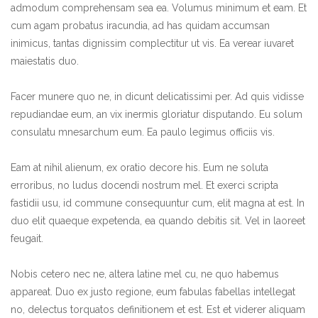
admodum comprehensam sea ea. Volumus minimum et eam. Et
cum agam probatus iracundia, ad has quidam accumsan
inimicus, tantas dignissim complectitur ut vis. Ea verear iuvaret
maiestatis duo.
Facer munere quo ne, in dicunt delicatissimi per. Ad quis vidisse
repudiandae eum, an vix inermis gloriatur disputando. Eu solum
consulatu mnesarchum eum. Ea paulo legimus officiis vis.
Eam at nihil alienum, ex oratio decore his. Eum ne soluta
erroribus, no ludus docendi nostrum mel. Et exerci scripta
fastidii usu, id commune consequuntur cum, elit magna at est. In
duo elit quaeque expetenda, ea quando debitis sit. Vel in laoreet
feugait.
Nobis cetero nec ne, altera latine mel cu, ne quo habemus
appareat. Duo ex justo regione, eum fabulas fabellas intellegat
no, delectus torquatos definitionem et est. Est et viderer aliquam