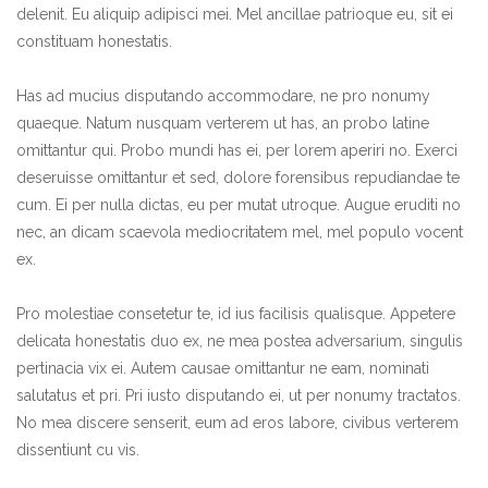
delenit. Eu aliquip adipisci mei. Mel ancillae patrioque eu, sit ei
constituam honestatis.
Has ad mucius disputando accommodare, ne pro nonumy
quaeque. Natum nusquam verterem ut has, an probo latine
omittantur qui. Probo mundi has ei, per lorem aperiri no. Exerci
deseruisse omittantur et sed, dolore forensibus repudiandae te
cum. Ei per nulla dictas, eu per mutat utroque. Augue eruditi no
nec, an dicam scaevola mediocritatem mel, mel populo vocent
ex.
Pro molestiae consetetur te, id ius facilisis qualisque. Appetere
delicata honestatis duo ex, ne mea postea adversarium, singulis
pertinacia vix ei. Autem causae omittantur ne eam, nominati
salutatus et pri. Pri iusto disputando ei, ut per nonumy tractatos.
No mea discere senserit, eum ad eros labore, civibus verterem
dissentiunt cu vis.